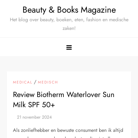
Ga
Beauty & Books Magazine
naar
Het blog over beauty, boeken, eten, fashion en medische
de
zaken!
inhoud
/
MEDICAL
MEDISCH
Review Biotherm Waterlover Sun
Milk SPF 50+
Als zonliefhebber en bewuste consument ben ik altijd