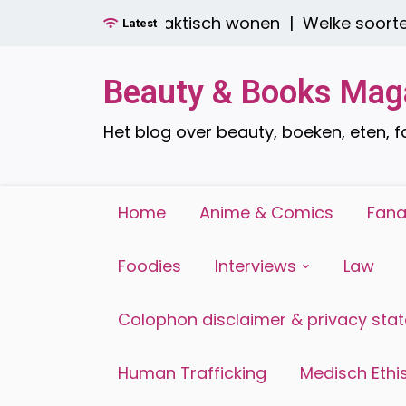
Ga
n: stijlvol én praktisch wonen |
Welke soorten raa
Latest
naar
de
inhoud
Beauty & Books Mag
Het blog over beauty, boeken, eten, 
Home
Anime & Comics
Fana
Foodies
Interviews
Law
Colophon disclaimer & privacy sta
Human Trafficking
Medisch Ethis