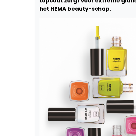
topcoat zorgt voor extreme glans
het HEMA beauty-schap.