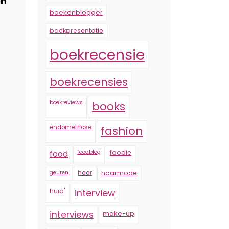
in
boekenblogger
boekpresentatie
boekrecensie
boekrecensies
boekreviews
books
endometriose
fashion
foodblog
foodie
food
geuren
haar
haarmode
huid'
interview
interviews
make-up