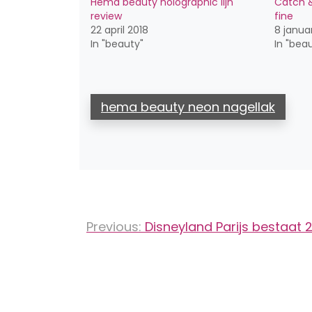
Hema beauty holographic lijn
Catch &
review
fine
22 april 2018
8 januar
In "beauty"
In "bea
hema beauty neon nagellak
Bericht
Previous:
Disneyland Parijs bestaat 2
navigatie