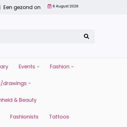
6 August 2026
 gezond ontbijt met een smoothie: waarom het d
iary
Events
Fashion
s/drawings
heid & Beauty
Fashionists
Tattoos