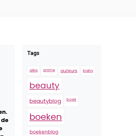
Tags
alka
anime
auteurs
baby
beauty
boek
beautyblog
en.
boeken
 de
e
boekenblog