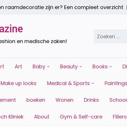
mdecoratie zijn er? Een compleet overzicht |
Een
azine
Zoeken
naar:
fashion en medische zaken!
rt
Art
Baby
Beauty
Books
D
Make up looks
Medical & Sports
Painting
tement
boeken
Wonen
Drinks
Schoon
ch Kliniek
About
Gym & Self-care
Fillers