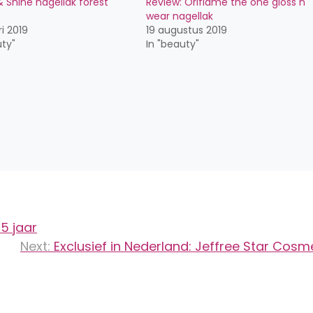
 Shine nagellak forest
Review: Oriflame the one gloss n
wear nagellak
i 2019
19 augustus 2019
uty"
In "beauty"
5 jaar
Next:
Exclusief in Nederland: Jeffree Star Cosm