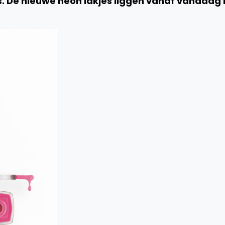
. De nieuwe neon lakjes liggen vanaf vandaag 