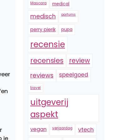
Mascara
medical
medisch
parfums
perry pierik
pupa
recensie
recensies
review
weer
reviews
speelgoed
travel
fen
uitgeverij
aspekt
vegan
verjaardag
vtech
r
p je