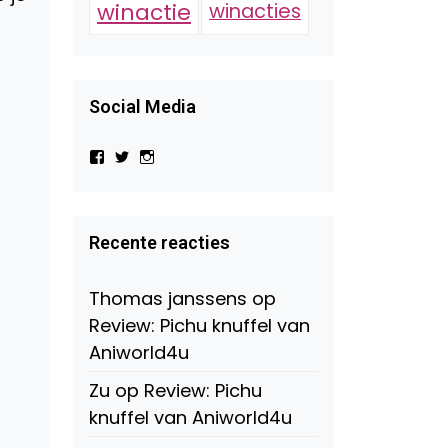
winactie
winacties
Social Media
Bekijk
Bekijk
Bekijk
het
het
het
profiel
profiel
profiel
van
van
van
Virtual-
beautynl
beautyandbooksmagazine
Beauty-
op
op
Recente reacties
147775071915783/?
Twitter
Instagram
fref=ts
op
Thomas janssens
op
Facebook
Review: Pichu knuffel van
Aniworld4u
Zu
op
Review: Pichu
knuffel van Aniworld4u