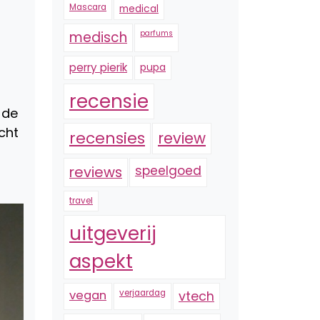
Mascara
medical
medisch
parfums
perry pierik
pupa
recensie
 de
cht
recensies
review
reviews
speelgoed
travel
uitgeverij
aspekt
vegan
verjaardag
vtech