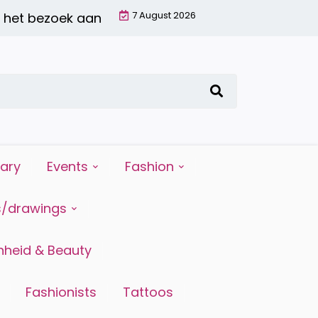
7 August 2026
bezoek aan Dutch Heroes Comic Con op 22 novemb
iary
Events
Fashion
s/drawings
heid & Beauty
Fashionists
Tattoos