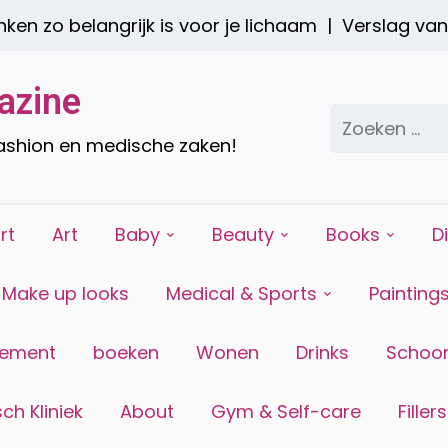
 belangrijk is voor je lichaam |
Verslag van het 
azine
Zoeken
naar:
fashion en medische zaken!
rt
Art
Baby
Beauty
Books
D
Make up looks
Medical & Sports
Painting
tement
boeken
Wonen
Drinks
Schoon
ch Kliniek
About
Gym & Self-care
Fillers