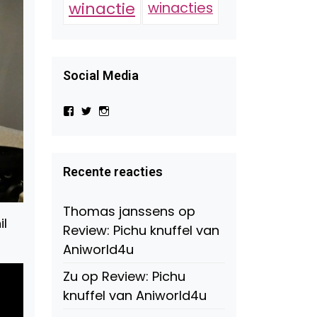
winactie
winacties
Social Media
Bekijk
Bekijk
Bekijk
het
het
het
profiel
profiel
profiel
van
van
van
Virtual-
beautynl
beautyandbooksmagazine
Beauty-
op
op
Recente reacties
147775071915783/?
Twitter
Instagram
fref=ts
op
Thomas janssens
op
Facebook
il
Review: Pichu knuffel van
Aniworld4u
Zu
op
Review: Pichu
knuffel van Aniworld4u