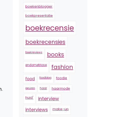
boekenblogger
boekpresentatie
boekrecensie
boekrecensies
boekreviews
books
endometriose
fashion
foodblog
foodie
food
.
geuren
haar
haarmode
huid'
interview
interviews
make-up