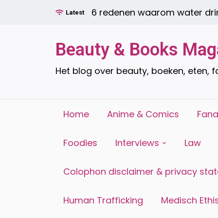
Ga
6 redenen waarom water drinken zo
Latest
naar
de
inhoud
Beauty & Books Mag
Het blog over beauty, boeken, eten, 
Home
Anime & Comics
Fana
Foodies
Interviews
Law
Colophon disclaimer & privacy sta
Human Trafficking
Medisch Ethis