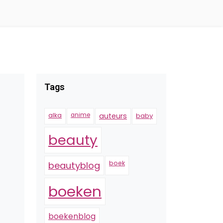
Tags
alka
anime
auteurs
baby
beauty
n
boek
beautyblog
boeken
boekenblog