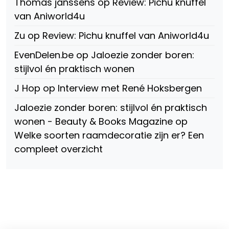
Thomas janssens
op
Review: Pichu knuffel
Facebook
van Aniworld4u
Zu
op
Review: Pichu knuffel van Aniworld4u
EvenDelen.be
op
Jaloezie zonder boren:
stijlvol én praktisch wonen
J Hop
op
Interview met René Hoksbergen
Jaloezie zonder boren: stijlvol én praktisch
wonen - Beauty & Books Magazine
op
Welke soorten raamdecoratie zijn er? Een
compleet overzicht