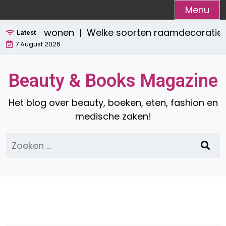
Ga
Menu
naar
aktisch wonen |
Welke soorten raamdecoratie zijn 
de
Latest
7 August 2026
inhoud
Beauty & Books Magazine
Het blog over beauty, boeken, eten, fashion en
medische zaken!
Zoeken
naar: