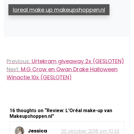
loreal make up makeupshoppen.nl
Bericht
Previous:
Urtekram giveaway 2x (GESLOTEN)
navigatie
Next:
M.G Crow en Owan Drake Halloween
Winactie 10x (GESLOTEN)
16 thoughts on “
Review: L’Oréal make-up van
Makeupshoppen.nl
”
Jessica
20 oktober 2018 om 10:33