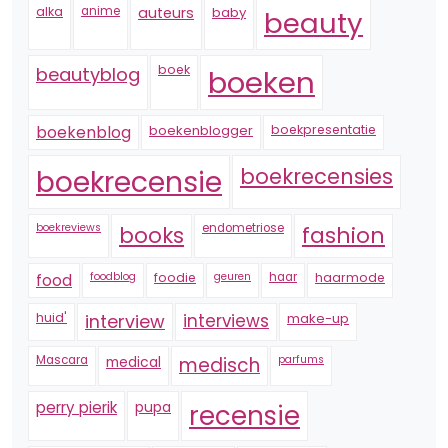
alka
anime
auteurs
baby
beauty
boek
beautyblog
boeken
boekenblogger
boekpresentatie
boekenblog
boekrecensie
boekrecensies
boekreviews
endometriose
fashion
books
foodblog
foodie
geuren
haar
haarmode
food
huid'
interview
interviews
make-up
Mascara
medical
medisch
parfums
perry pierik
pupa
recensie