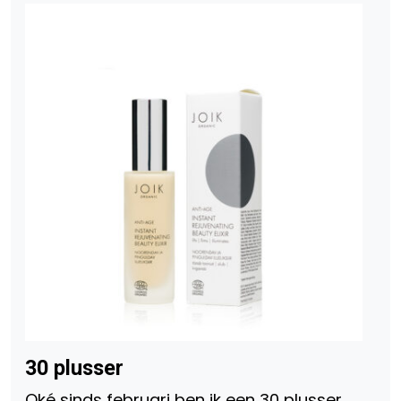
30 plusser
Oké sinds februari ben ik een 30 plusser