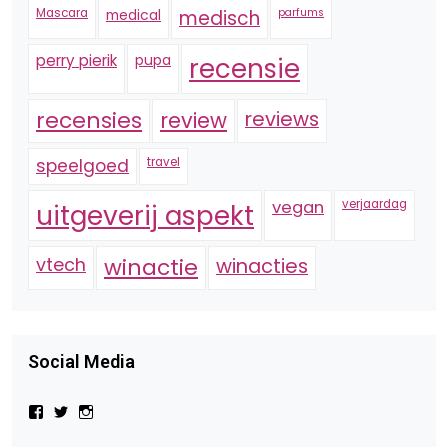
Mascara
medical
medisch
parfums
perry pierik
pupa
recensie
recensies
reviews
review
speelgoed
travel
vegan
verjaardag
uitgeverij aspekt
vtech
winactie
winacties
Social Media
Bekijk
Bekijk
Bekijk
het
het
het
profiel
profiel
profiel