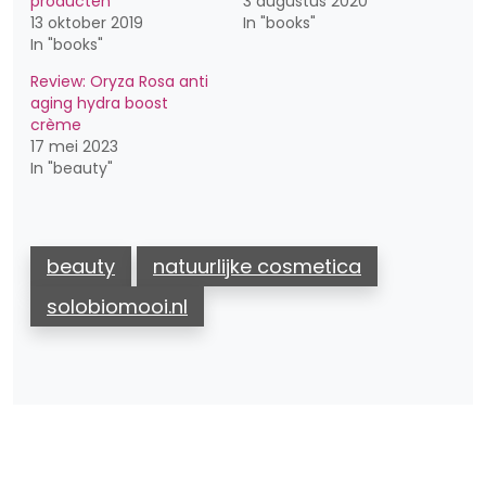
producten
3 augustus 2020
13 oktober 2019
In "books"
In "books"
Review: Oryza Rosa anti
aging hydra boost
crème
17 mei 2023
In "beauty"
beauty
natuurlijke cosmetica
solobiomooi.nl
Bericht