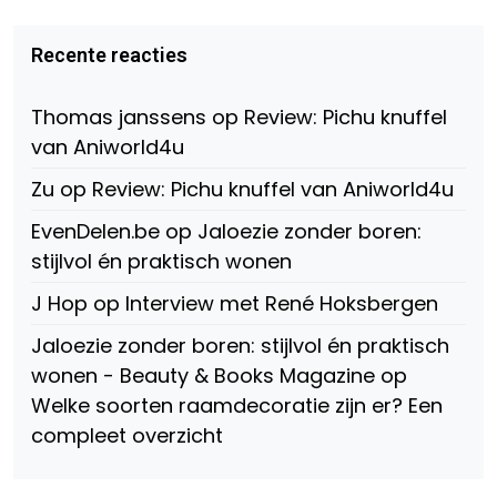
van
van
van
Virtual-
beautynl
beautyandbooksmagazine
Beauty-
op
op
Recente reacties
147775071915783/?
Twitter
Instagram
fref=ts
op
Thomas janssens
op
Review: Pichu knuffel
Facebook
van Aniworld4u
Zu
op
Review: Pichu knuffel van Aniworld4u
EvenDelen.be
op
Jaloezie zonder boren:
stijlvol én praktisch wonen
J Hop
op
Interview met René Hoksbergen
Jaloezie zonder boren: stijlvol én praktisch
wonen - Beauty & Books Magazine
op
Welke soorten raamdecoratie zijn er? Een
compleet overzicht