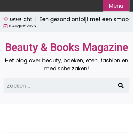
Ga
Menu
naar
erzicht |
Een gezond ontbijt met een smoothie: 
de
Latest
6 August 2026
inhoud
Beauty & Books Magazine
Het blog over beauty, boeken, eten, fashion en
medische zaken!
Zoeken
naar: