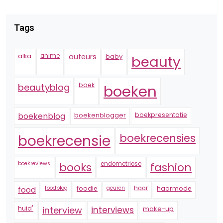
Tags
alka
anime
auteurs
baby
beauty
boek
beautyblog
boeken
boekenblogger
boekpresentatie
boekenblog
boekrecensie
boekrecensies
boekreviews
endometriose
fashion
books
foodblog
foodie
geuren
haar
haarmode
food
huid'
interview
interviews
make-up