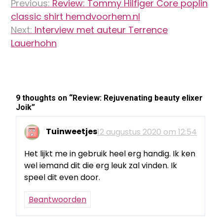
Previous:
Review: Tommy Hilfiger Core poplin
navigatie
classic shirt hemdvoorhem.nl
Next:
Interview met auteur Terrence
Lauerhohn
9 thoughts on “
Review: Rejuvenating beauty elixer
Joik
”
Tuinweetjes
12 augustus 2020 om 12:54
Het lijkt me in gebruik heel erg handig. Ik ken
wel iemand dit die erg leuk zal vinden. Ik
speel dit even door.
Beantwoorden