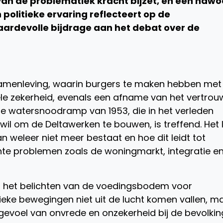
 van de problematiek kracht bijzet, en een naw
jn politieke ervaring reflecteert op de
waardevolle bijdrage aan het debat over de
amenleving, waarin burgers te maken hebben met
rele zekerheid, evenals een afname van het vertro
 de watersnoodramp van 1953, die in het verleden
 wil om de Deltawerken te bouwen, is treffend. Het 
n weleer niet meer bestaat en hoe dit leidt tot
nte problemen zoals de woningmarkt, integratie e
s het belichten van de voedingsbodem voor
itieke bewegingen niet uit de lucht komen vallen, m
evoel van onvrede en onzekerheid bij de bevolkin