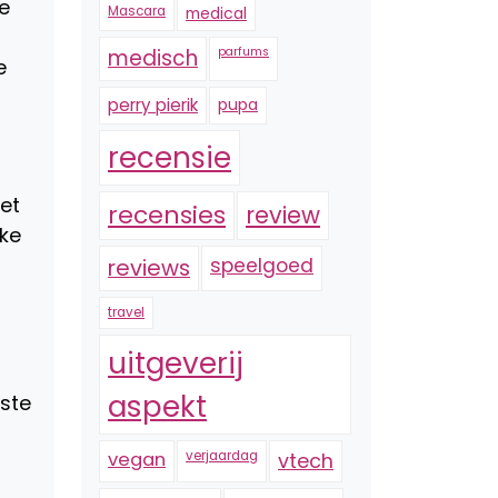
de
Mascara
medical
medisch
parfums
e
perry pierik
pupa
recensie
et
recensies
review
eke
reviews
speelgoed
travel
uitgeverij
aspekt
aste
vegan
verjaardag
vtech