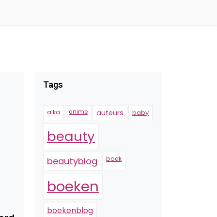
Tags
alka
anime
auteurs
baby
beauty
boek
beautyblog
boeken
boekenblog