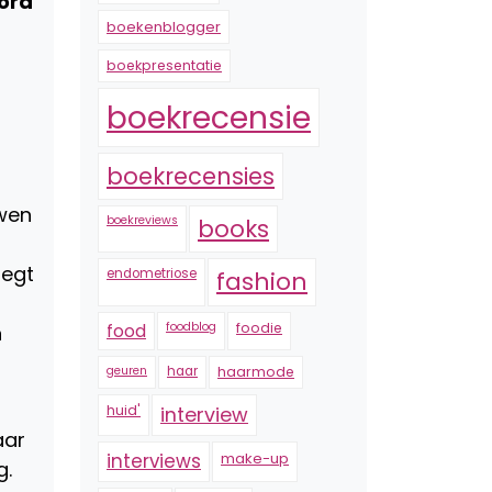
oord
boekenblogger
boekpresentatie
boekrecensie
boekrecensies
uwen
boekreviews
books
legt
endometriose
fashion
foodblog
foodie
n
food
geuren
haar
haarmode
huid'
interview
aar
interviews
make-up
g.