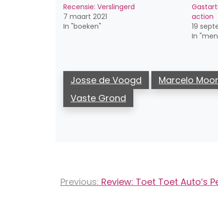
Recensie: Verslingerd
Gastart
7 maart 2021
action
In "boeken"
19 sept
In "me
Josse de Voogd
Marcelo Moo
Vaste Grond
Bericht
Previous:
Review: Toet Toet Auto’s Pe
navigatie