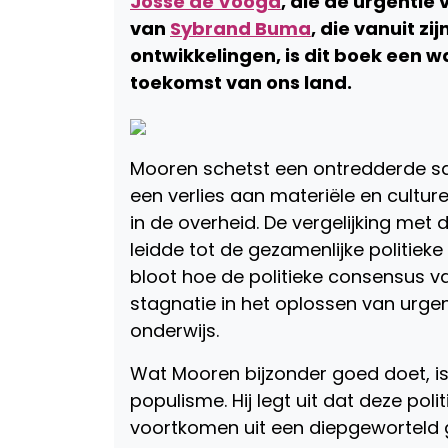
Josse de Voogd
, die de urgentie
van
Sybrand Buma
, die vanuit zi
ontwikkelingen, is dit boek een 
toekomst van ons land.
Mooren schetst een ontredderde s
een verlies aan materiële en cultu
in de overheid. De vergelijking met
leidde tot de gezamenlijke politieke
bloot hoe de politieke consensus va
stagnatie in het oplossen van urge
onderwijs.
Wat Mooren bijzonder goed doet, i
populisme. Hij legt uit dat deze pol
voortkomen uit een diepgeworteld g