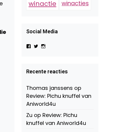
winactie
winacties
e
lie
Social Media
Bekijk
Bekijk
Bekijk
het
het
het
profiel
profiel
profiel
van
van
van
Virtual-
beautynl
beautyandbooksmagazine
Beauty-
op
op
Recente reacties
147775071915783/?
Twitter
Instagram
fref=ts
op
Thomas janssens
op
Facebook
Review: Pichu knuffel van
Aniworld4u
Zu
op
Review: Pichu
knuffel van Aniworld4u