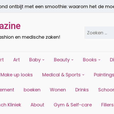
ontbijt met een smoothie: waarom het de moeite
azine
Zoeken
naar:
fashion en medische zaken!
rt
Art
Baby
Beauty
Books
D
Make up looks
Medical & Sports
Painting
tement
boeken
Wonen
Drinks
Schoon
ch Kliniek
About
Gym & Self-care
Fillers