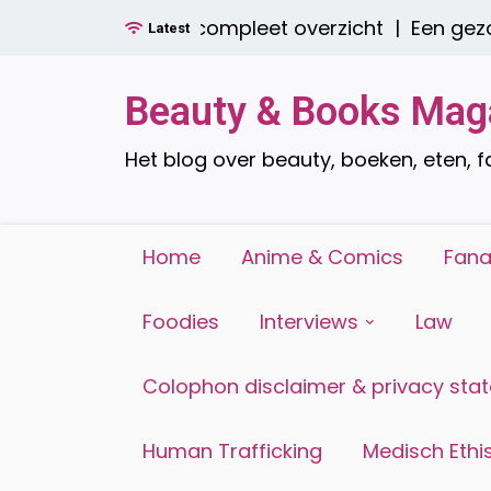
Ga
ie zijn er? Een compleet overzicht |
Een gezond 
Latest
naar
de
inhoud
Beauty & Books Mag
Het blog over beauty, boeken, eten, 
Home
Anime & Comics
Fana
Foodies
Interviews
Law
Colophon disclaimer & privacy sta
Human Trafficking
Medisch Ethis