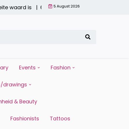
5 August 2026
 waard is |
6 redenen waarom water drinken zo bel
iary
Events
Fashion
s/drawings
heid & Beauty
Fashionists
Tattoos