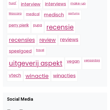
huid'
interview
interviews
make-up
Mascara
medical
medisch
parfums
perry pierik
pupa
recensie
recensies
reviews
review
speelgoed
travel
vegan
verjaardag
uitgeverij aspekt
vtech
winactie
winacties
Social Media