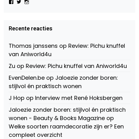
Bekijk
Bekijk
Bekijk
het
het
het
profiel
profiel
profiel
van
van
van
Virtual-
beautynl
beautyandbooksmagazine
Beauty-
op
op
Recente reacties
147775071915783/?
Twitter
Instagram
fref=ts
op
Thomas janssens
op
Review: Pichu knuffel
Facebook
van Aniworld4u
Zu
op
Review: Pichu knuffel van Aniworld4u
EvenDelen.be
op
Jaloezie zonder boren:
stijlvol én praktisch wonen
J Hop
op
Interview met René Hoksbergen
Jaloezie zonder boren: stijlvol én praktisch
wonen - Beauty & Books Magazine
op
Welke soorten raamdecoratie zijn er? Een
compleet overzicht