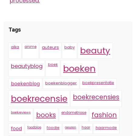
processed.
Tags
alka
anime
auteurs
baby
beauty
boek
beautyblog
boeken
boekenblogger
boekpresentatie
boekenblog
boekrecensie
boekrecensies
boekreviews
endometriose
fashion
books
foodblog
foodie
geuren
haar
haarmode
food