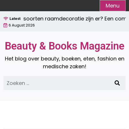
Ga
Menu
naar
elke soorten raamdecoratie zijn er? Een compleet
de
Latest
6 August 2026
inhoud
Beauty & Books Magazine
Het blog over beauty, boeken, eten, fashion en
medische zaken!
Zoeken
naar: