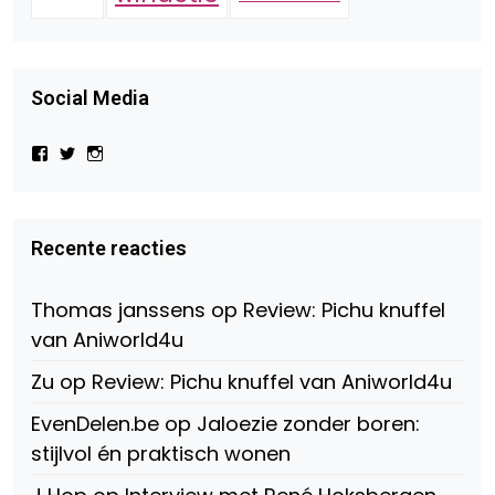
Social Media
Bekijk
Bekijk
Bekijk
het
het
het
profiel
profiel
profiel
van
van
van
Virtual-
beautynl
beautyandbooksmagazine
Beauty-
op
op
Recente reacties
147775071915783/?
Twitter
Instagram
fref=ts
op
Thomas janssens
op
Review: Pichu knuffel
Facebook
van Aniworld4u
Zu
op
Review: Pichu knuffel van Aniworld4u
EvenDelen.be
op
Jaloezie zonder boren:
stijlvol én praktisch wonen