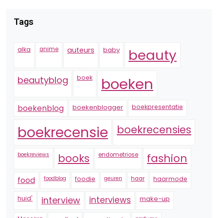
Tags
alka
anime
auteurs
baby
beauty
boek
beautyblog
boeken
boekenblogger
boekpresentatie
boekenblog
boekrecensie
boekrecensies
boekreviews
endometriose
fashion
books
foodblog
foodie
geuren
haar
haarmode
food
huid'
interview
interviews
make-up