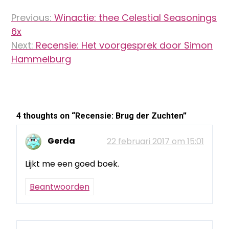
Bericht
Previous:
Winactie: thee Celestial Seasonings
navigatie
6x
Next:
Recensie: Het voorgesprek door Simon
Hammelburg
4 thoughts on “
Recensie: Brug der Zuchten
”
Gerda
22 februari 2017 om 15:01
Lijkt me een goed boek.
Beantwoorden