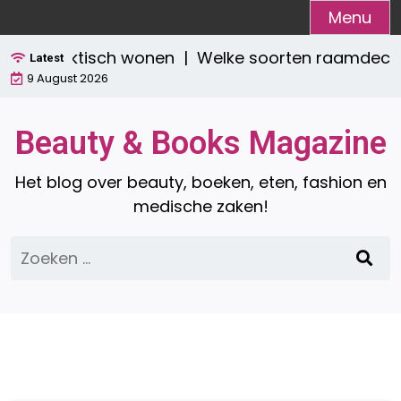
Ga
Menu
naar
l én praktisch wonen |
Welke soorten raamdecoratie
de
Latest
9 August 2026
inhoud
Beauty & Books Magazine
Het blog over beauty, boeken, eten, fashion en
medische zaken!
Zoeken
naar: