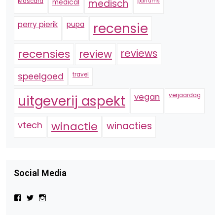
Mascara
medical
medisch
parfums
perry pierik
pupa
recensie
recensies
reviews
review
speelgoed
travel
vegan
verjaardag
uitgeverij aspekt
vtech
winactie
winacties
Social Media
Bekijk
Bekijk
Bekijk
het
het
het
profiel
profiel
profiel
van
van
van