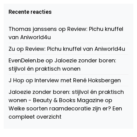
Virtual-
beautynl
beautyandbooksmagazine
Beauty-
op
op
Recente reacties
147775071915783/?
Twitter
Instagram
fref=ts
op
Thomas janssens
op
Review: Pichu knuffel
Facebook
van Aniworld4u
Zu
op
Review: Pichu knuffel van Aniworld4u
EvenDelen.be
op
Jaloezie zonder boren:
stijlvol én praktisch wonen
J Hop
op
Interview met René Hoksbergen
Jaloezie zonder boren: stijlvol én praktisch
wonen - Beauty & Books Magazine
op
Welke soorten raamdecoratie zijn er? Een
compleet overzicht