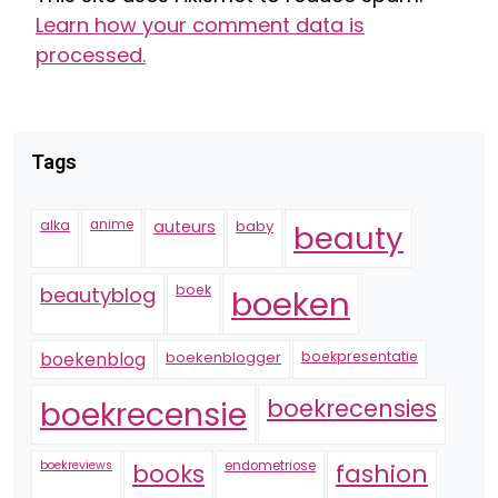
Learn how your comment data is
processed.
Tags
alka
anime
auteurs
baby
beauty
boek
beautyblog
boeken
boekenblogger
boekpresentatie
boekenblog
boekrecensie
boekrecensies
boekreviews
endometriose
fashion
books