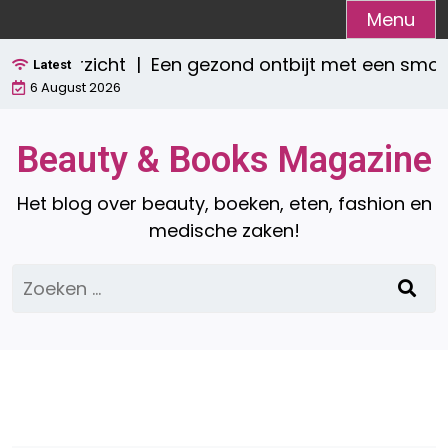
Ga
Menu
naar
 overzicht |
Een gezond ontbijt met een smoothie
de
Latest
6 August 2026
inhoud
Beauty & Books Magazine
Het blog over beauty, boeken, eten, fashion en
medische zaken!
Zoeken
naar: