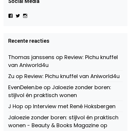
Social Media
Bekijk
Bekijk
Bekijk
het
het
het
profiel
profiel
profiel
van
van
van
Virtual-
beautynl
beautyandbooksmagazine
Beauty-
op
op
Recente reacties
147775071915783/?
Twitter
Instagram
fref=ts
op
Thomas janssens
op
Review: Pichu knuffel
Facebook
van Aniworld4u
Zu
op
Review: Pichu knuffel van Aniworld4u
EvenDelen.be
op
Jaloezie zonder boren:
stijlvol én praktisch wonen
J Hop
op
Interview met René Hoksbergen
Jaloezie zonder boren: stijlvol én praktisch
wonen - Beauty & Books Magazine
op