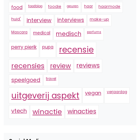
foodblog
foodie
geuren
haar
haarmode
food
huid'
interview
interviews
make-up
Mascara
medical
medisch
parfums
perry pierik
pupa
recensie
recensies
reviews
review
speelgoed
travel
vegan
verjaardag
uitgeverij aspekt
vtech
winactie
winacties