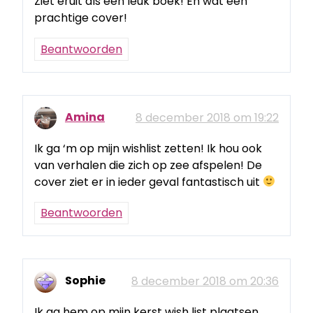
Ziet eruit als een leuk boek! En wat een
prachtige cover!
Beantwoorden
Amina
8 december 2018 om 19:22
Ik ga ‘m op mijn wishlist zetten! Ik hou ook
van verhalen die zich op zee afspelen! De
cover ziet er in ieder geval fantastisch uit
Beantwoorden
Sophie
8 december 2018 om 20:36
Ik ga hem op mijn kerst wish list plaatsen.