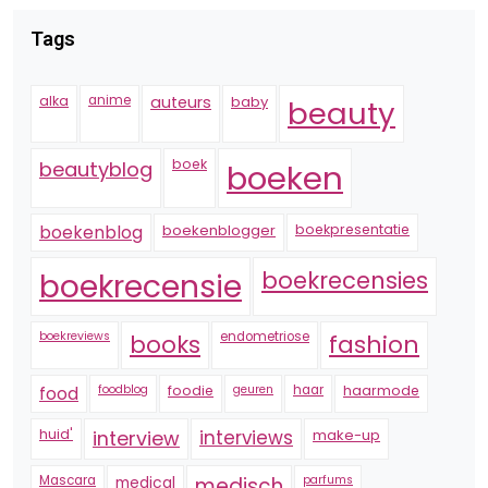
Tags
alka
anime
auteurs
baby
beauty
boek
beautyblog
boeken
boekenblogger
boekpresentatie
boekenblog
boekrecensie
boekrecensies
boekreviews
endometriose
fashion
books
foodblog
foodie
geuren
haar
haarmode
food
huid'
interview
interviews
make-up
Mascara
medical
medisch
parfums