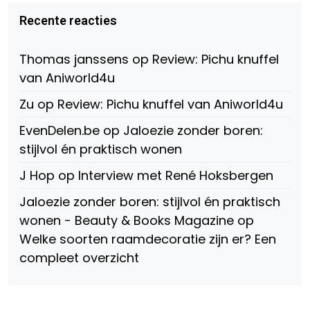
Virtual-
beautynl
beautyandbooksmagazine
Beauty-
op
op
Recente reacties
147775071915783/?
Twitter
Instagram
fref=ts
op
Thomas janssens
op
Review: Pichu knuffel
Facebook
van Aniworld4u
Zu
op
Review: Pichu knuffel van Aniworld4u
EvenDelen.be
op
Jaloezie zonder boren:
stijlvol én praktisch wonen
J Hop
op
Interview met René Hoksbergen
Jaloezie zonder boren: stijlvol én praktisch
wonen - Beauty & Books Magazine
op
Welke soorten raamdecoratie zijn er? Een
compleet overzicht