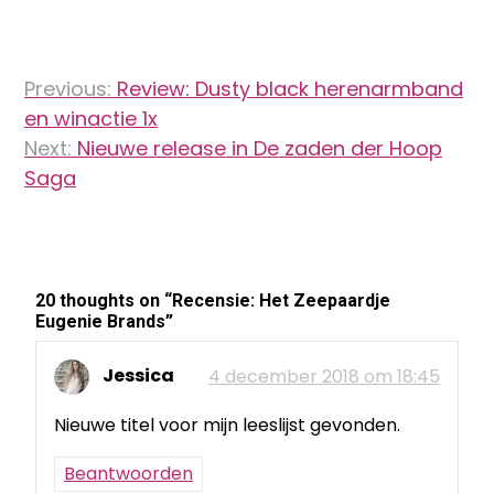
Bericht
Previous:
Review: Dusty black herenarmband
navigatie
en winactie 1x
Next:
Nieuwe release in De zaden der Hoop
Saga
20 thoughts on “
Recensie: Het Zeepaardje
Eugenie Brands
”
Jessica
4 december 2018 om 18:45
Nieuwe titel voor mijn leeslijst gevonden.
Beantwoorden