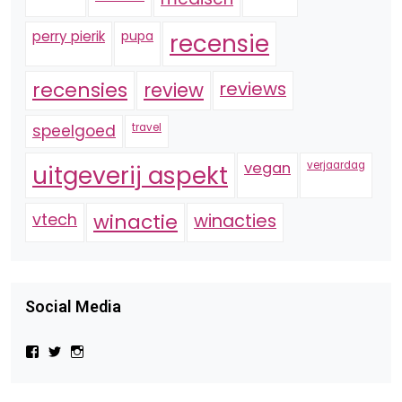
perry pierik
pupa
recensie
recensies
reviews
review
speelgoed
travel
vegan
verjaardag
uitgeverij aspekt
vtech
winactie
winacties
Social Media
Bekijk
Bekijk
Bekijk
het
het
het
profiel
profiel
profiel
van
van
van