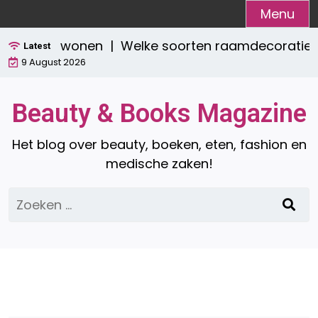
Ga
Menu
naar
aktisch wonen |
Welke soorten raamdecoratie zijn 
de
Latest
9 August 2026
inhoud
Beauty & Books Magazine
Het blog over beauty, boeken, eten, fashion en
medische zaken!
Zoeken
naar: