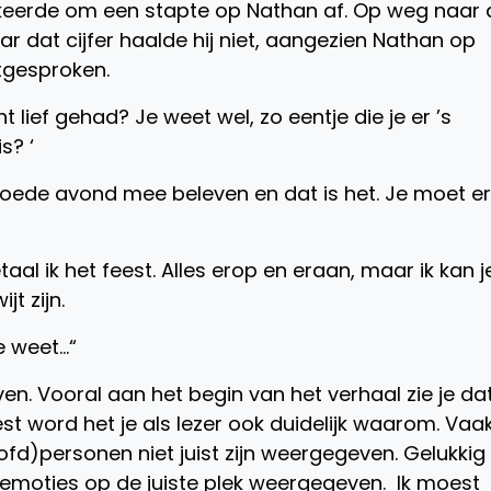
 keerde om een stapte op Nathan af. Op weg naar 
maar dat cijfer haalde hij niet, aangezien Nathan op
tgesproken.
t lief gehad? Je weet wel, zo eentje die je er ’s
s? ‘
 goede avond mee beleven en dat is het. Je moet er
taal ik het feest. Alles erop en eraan, maar ik kan j
jt zijn.
e weet…“
en. Vooral aan het begin van het verhaal zie je da
eest word het je als lezer ook duidelijk waarom. Vaak
fd)personen niet juist zijn weergegeven. Gelukkig
de emoties op de juiste plek weergegeven. Ik moest