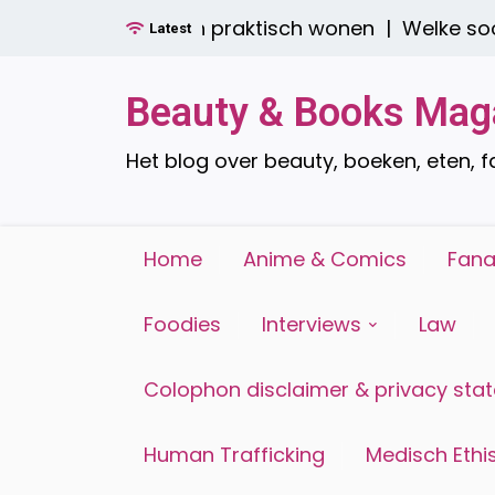
Ga
boren: stijlvol én praktisch wonen |
Welke soorten 
Latest
naar
de
inhoud
Beauty & Books Mag
Het blog over beauty, boeken, eten, 
Home
Anime & Comics
Fana
Foodies
Interviews
Law
Colophon disclaimer & privacy sta
Human Trafficking
Medisch Ethis