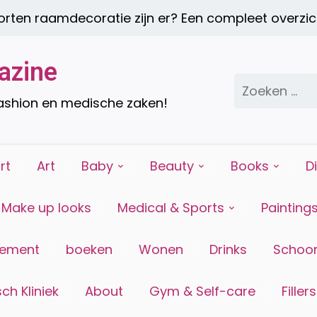
raamdecoratie zijn er? Een compleet overzicht |
azine
Zoeken
naar:
fashion en medische zaken!
rt
Art
Baby
Beauty
Books
D
Make up looks
Medical & Sports
Painting
tement
boeken
Wonen
Drinks
Schoon
ch Kliniek
About
Gym & Self-care
Fillers