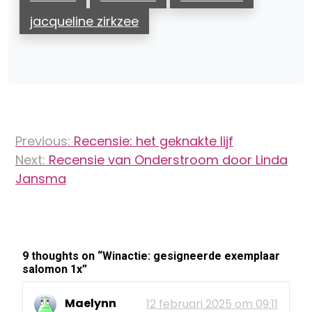
jacqueline zirkzee
Bericht
Previous:
Recensie: het geknakte lijf
navigatie
Next:
Recensie van Onderstroom door Linda
Jansma
9 thoughts on “
Winactie: gesigneerde exemplaar
salomon 1x
”
Maelynn
12 februari 2025 om 09:11