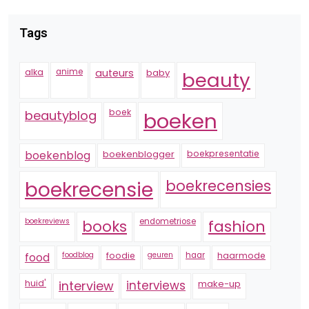
Tags
alka
anime
auteurs
baby
beauty
boek
beautyblog
boeken
boekenblogger
boekpresentatie
boekenblog
boekrecensie
boekrecensies
boekreviews
endometriose
fashion
books
foodblog
foodie
geuren
haar
haarmode
food
huid'
interview
interviews
make-up