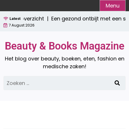
Ga
Menu
naar
leet overzicht |
Een gezond ontbijt met een smo
de
Latest
7 August 2026
inhoud
Beauty & Books Magazine
Het blog over beauty, boeken, eten, fashion en
medische zaken!
Zoeken
naar: