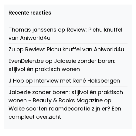
van
van
van
Virtual-
beautynl
beautyandbooksmagazine
Beauty-
op
op
Recente reacties
147775071915783/?
Twitter
Instagram
fref=ts
op
Thomas janssens
op
Review: Pichu knuffel
Facebook
van Aniworld4u
Zu
op
Review: Pichu knuffel van Aniworld4u
EvenDelen.be
op
Jaloezie zonder boren:
stijlvol én praktisch wonen
J Hop
op
Interview met René Hoksbergen
Jaloezie zonder boren: stijlvol én praktisch
wonen - Beauty & Books Magazine
op
Welke soorten raamdecoratie zijn er? Een
compleet overzicht