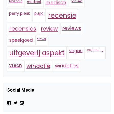
Mascara
medical
medisch
parfums
perry pierik
pupa
recensie
recensies
reviews
review
speelgoed
travel
vegan
verjaardag
uitgeverij aspekt
vtech
winactie
winacties
Social Media
Bekijk
Bekijk
Bekijk
het
het
het
profiel
profiel
profiel