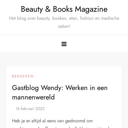
Ga
Beauty & Books Magazine
naar
Het blog over beauty, boeken, eten, fashion en medische
de
zaken!
inhoud
BEROEPEN
Gastblog Wendy: Werken in een
mannenwereld
Heb je er altijd al eens van gedroomd om