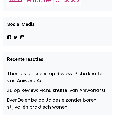
winactie
Social Media
Bekijk
Bekijk
Bekijk
het
het
het
profiel
profiel
profiel
van
van
van
Virtual-
beautynl
beautyandbooksmagazine
Beauty-
op
op
Recente reacties
147775071915783/?
Twitter
Instagram
fref=ts
op
Thomas janssens
op
Review: Pichu knuffel
Facebook
van Aniworld4u
Zu
op
Review: Pichu knuffel van Aniworld4u
EvenDelen.be
op
Jaloezie zonder boren:
stijlvol én praktisch wonen