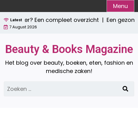
Ga
Menu
naar
ie zijn er? Een compleet overzicht |
Een gezond 
de
Latest
7 August 2026
inhoud
Beauty & Books Magazine
Het blog over beauty, boeken, eten, fashion en
medische zaken!
Zoeken
naar: