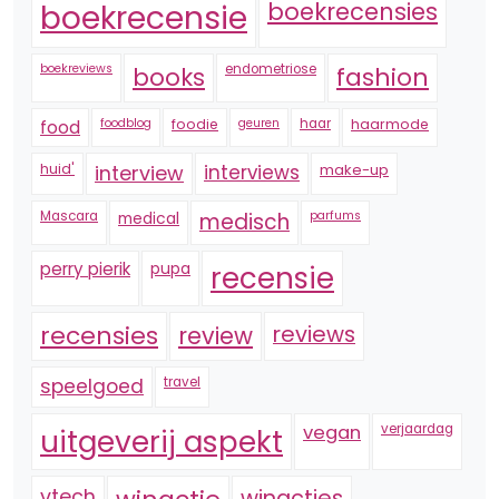
boekrecensie
boekrecensies
boekreviews
endometriose
fashion
books
foodblog
foodie
geuren
haar
haarmode
food
huid'
interview
interviews
make-up
Mascara
medical
medisch
parfums
perry pierik
pupa
recensie
recensies
reviews
review
speelgoed
travel
vegan
verjaardag
uitgeverij aspekt
vtech
winacties