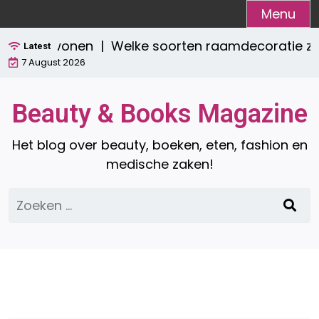
Ga
Menu
naar
ch wonen |
Welke soorten raamdecoratie zijn er? E
de
Latest
7 August 2026
inhoud
Beauty & Books Magazine
Het blog over beauty, boeken, eten, fashion en
medische zaken!
Zoeken
naar: