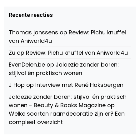
van
van
van
Virtual-
beautynl
beautyandbooksmagazine
Beauty-
op
op
Recente reacties
147775071915783/?
Twitter
Instagram
fref=ts
op
Thomas janssens
op
Review: Pichu knuffel
Facebook
van Aniworld4u
Zu
op
Review: Pichu knuffel van Aniworld4u
EvenDelen.be
op
Jaloezie zonder boren:
stijlvol én praktisch wonen
J Hop
op
Interview met René Hoksbergen
Jaloezie zonder boren: stijlvol én praktisch
wonen - Beauty & Books Magazine
op
Welke soorten raamdecoratie zijn er? Een
compleet overzicht