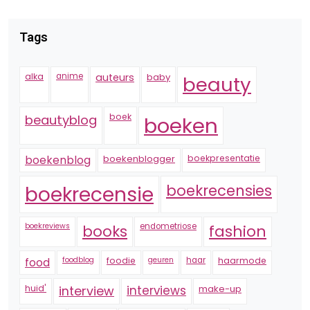
Tags
alka
anime
auteurs
baby
beauty
boek
beautyblog
boeken
boekenblogger
boekpresentatie
boekenblog
boekrecensie
boekrecensies
boekreviews
endometriose
fashion
books
foodblog
foodie
geuren
haar
haarmode
food
huid'
interview
interviews
make-up