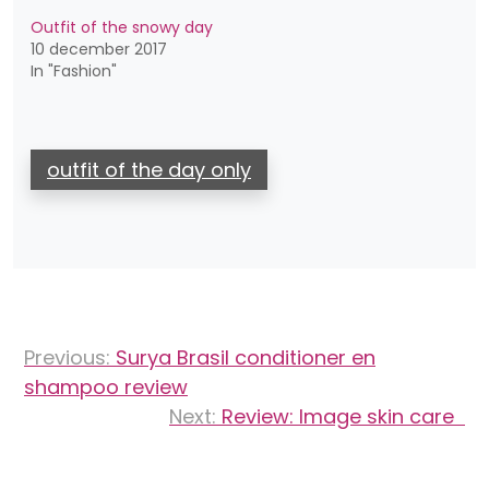
Outfit of the snowy day
10 december 2017
In "Fashion"
outfit of the day only
Bericht
Previous:
Surya Brasil conditioner en
navigatie
shampoo review
Next:
Review: Image skin care