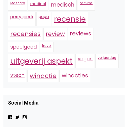
Mascara
medical
medisch
parfums
perry pierik
pupa
recensie
recensies
reviews
review
speelgoed
travel
vegan
verjaardag
uitgeverij aspekt
vtech
winactie
winacties
Social Media
Bekijk
Bekijk
Bekijk
het
het
het
profiel
profiel
profiel