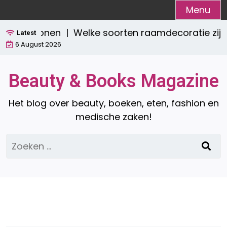
Ga
Menu
naar
ch wonen |
Welke soorten raamdecoratie zijn er? E
de
Latest
6 August 2026
inhoud
Beauty & Books Magazine
Het blog over beauty, boeken, eten, fashion en
medische zaken!
Zoeken
naar: