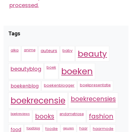
processed.
Tags
alka
anime
auteurs
baby
beauty
boek
beautyblog
boeken
boekenblogger
boekpresentatie
boekenblog
boekrecensie
boekrecensies
boekreviews
endometriose
fashion
books
foodblog
foodie
geuren
haar
haarmode
food