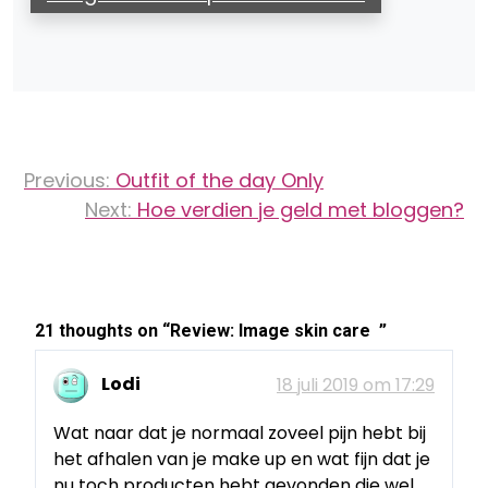
Bericht
Previous:
Outfit of the day Only
navigatie
Next:
Hoe verdien je geld met bloggen?
21 thoughts on “
Review: Image skin care
”
Lodi
18 juli 2019 om 17:29
Wat naar dat je normaal zoveel pijn hebt bij
het afhalen van je make up en wat fijn dat je
nu toch producten hebt gevonden die wel