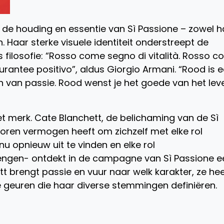
 de houding en essentie van Sì Passione – zowel h
n. Haar sterke visuele identiteit onderstreept de
e’s filosofie: “Rosso come segno di vitalità. Rosso 
rantee positivo”, aldus Giorgio Armani. “Rood is 
ken van passie. Rood wenst je het goede van het lev
et merk. Cate Blanchett, de belichaming van de Sì
oren vermogen heeft om zichzelf met elke rol
nu opnieuw uit te vinden en elke rol
engen- ontdekt in de campagne van Sì Passione e
tt brengt passie en vuur naar welk karakter, ze hee
e geuren die haar diverse stemmingen definiëren.