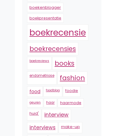
boekenblogger
boekpresentatie
boekrecensie
boekrecensies
boekreviews
books
endometriose
fashion
foodblog
foodie
food
geuren
haar
haarmode
huid'
interview
interviews
make-up