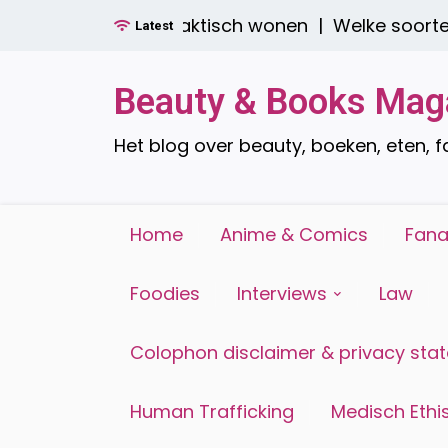
Ga
en: stijlvol én praktisch wonen |
Welke soorten raa
Latest
naar
de
inhoud
Beauty & Books Mag
Het blog over beauty, boeken, eten, 
Home
Anime & Comics
Fana
Foodies
Interviews
Law
Colophon disclaimer & privacy sta
Human Trafficking
Medisch Ethis