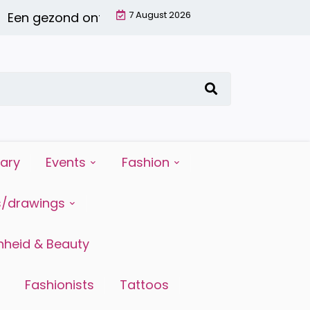
7 August 2026
 gezond ontbijt met een smoothie: waarom het d
iary
Events
Fashion
s/drawings
heid & Beauty
Fashionists
Tattoos