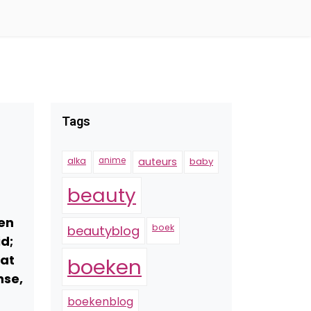
Tags
alka
anime
auteurs
baby
beauty
ren
boek
beautyblog
d;
aat
boeken
nse,
boekenblog