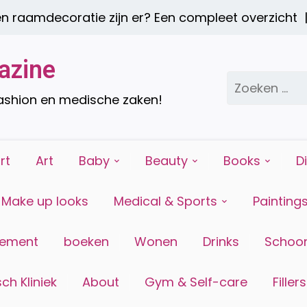
mdecoratie zijn er? Een compleet overzicht |
Een
azine
Zoeken
naar:
fashion en medische zaken!
rt
Art
Baby
Beauty
Books
D
Make up looks
Medical & Sports
Painting
tement
boeken
Wonen
Drinks
Schoon
ch Kliniek
About
Gym & Self-care
Fillers