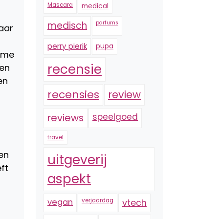
Mascara
medical
medisch
parfums
aar
perry pierik
pupa
come
recensie
een
en
recensies
review
reviews
speelgoed
travel
en
uitgeverij
ft
aspekt
vegan
verjaardag
vtech