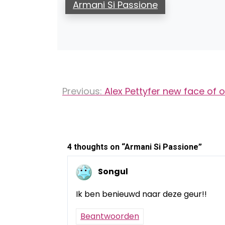
Armani Si Passione
Bericht
Previous:
Alex Pettyfer new face of o
navigatie
4 thoughts on “
Armani Si Passione
”
Songul
Ik ben benieuwd naar deze geur!!
Beantwoorden