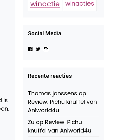
winactie
winacties
Social Media
Bekijk
Bekijk
Bekijk
het
het
het
profiel
profiel
profiel
van
van
van
Virtual-
beautynl
beautyandbooksmagazine
Beauty-
op
op
Recente reacties
147775071915783/?
Twitter
Instagram
fref=ts
op
Thomas janssens
op
Facebook
 is
Review: Pichu knuffel van
con.
Aniworld4u
Zu
op
Review: Pichu
knuffel van Aniworld4u