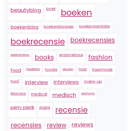
boek
beautyblog
boeken
boekenblogger
boekpresentatie
boekenblog
boekrecensie
boekrecensies
boekreviews
endometriose
fashion
books
foodblog
foodie
geuren
haar
haarmode
food
huid'
interview
interviews
make-up
Mascara
medical
medisch
parfums
perry pierik
pupa
recensie
recensies
reviews
review