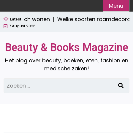
Ga
Menu
naar
 praktisch wonen |
Welke soorten raamdecoratie zi
de
Latest
7 August 2026
inhoud
Beauty & Books Magazine
Het blog over beauty, boeken, eten, fashion en
medische zaken!
Zoeken
naar: