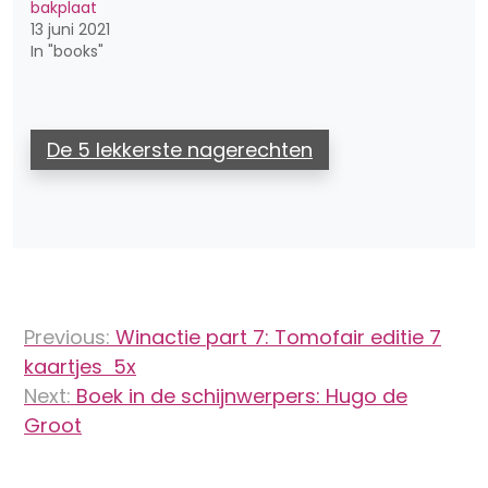
bakplaat
13 juni 2021
In "books"
De 5 lekkerste nagerechten
Bericht
Previous:
Winactie part 7: Tomofair editie 7
navigatie
kaartjes 5x
Next:
Boek in de schijnwerpers: Hugo de
Groot