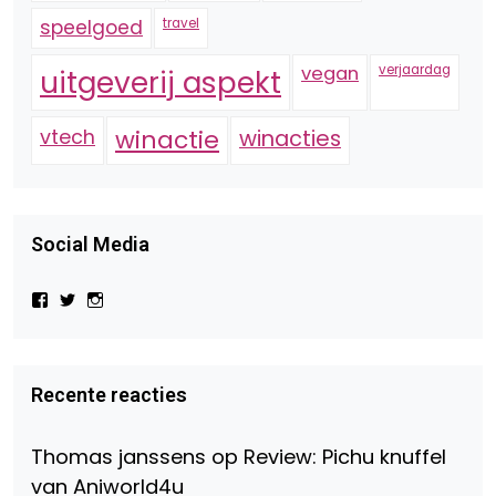
speelgoed
travel
vegan
verjaardag
uitgeverij aspekt
vtech
winactie
winacties
Social Media
Bekijk
Bekijk
Bekijk
het
het
het
profiel
profiel
profiel
van
van
van
Virtual-
beautynl
beautyandbooksmagazine
Beauty-
op
op
Recente reacties
147775071915783/?
Twitter
Instagram
fref=ts
op
Thomas janssens
op
Review: Pichu knuffel
Facebook
van Aniworld4u