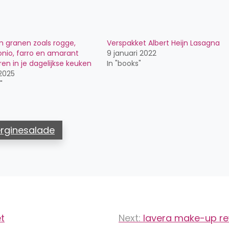
 granen zoals rogge,
Verspakket Albert Heijn Lasagna
fonio, farro en amarant
9 januari 2022
ren in je dagelijkse keuken
In "books"
 2025
"
erginesalade
et
Next:
lavera make-up re