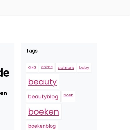
Tags
alka
anime
auteurs
baby
de
beauty
zen
boek
beautyblog
boeken
boekenblog