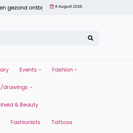
6 August 2026
ezond ontbijt met een smoothie: waarom het de 
iary
Events
Fashion
s/drawings
heid & Beauty
Fashionists
Tattoos