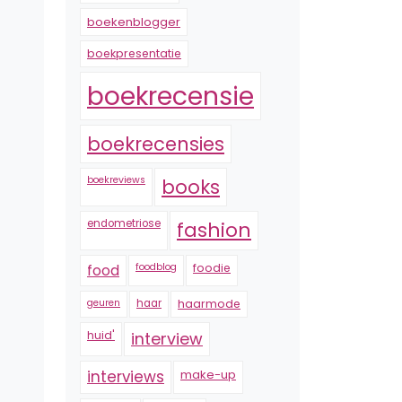
boekenblogger
boekpresentatie
boekrecensie
boekrecensies
boekreviews
books
endometriose
fashion
foodblog
foodie
food
geuren
haar
haarmode
huid'
interview
interviews
make-up