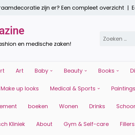
decoratie zijn er? Een compleet overzicht |
Een g
azine
Zoeken
naar:
fashion en medische zaken!
rt
Art
Baby
Beauty
Books
D
Make up looks
Medical & Sports
Painting
tement
boeken
Wonen
Drinks
Schoon
ch Kliniek
About
Gym & Self-care
Fillers