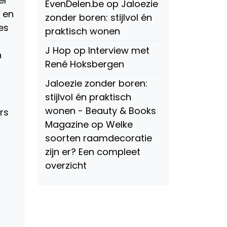
er
EvenDelen.be
op
Jaloezie
n en
zonder boren: stijlvol én
es
praktisch wonen
J Hop
op
Interview met
n
René Hoksbergen
Jaloezie zonder boren:
stijlvol én praktisch
wonen - Beauty & Books
rs
Magazine
op
Welke
soorten raamdecoratie
zijn er? Een compleet
overzicht