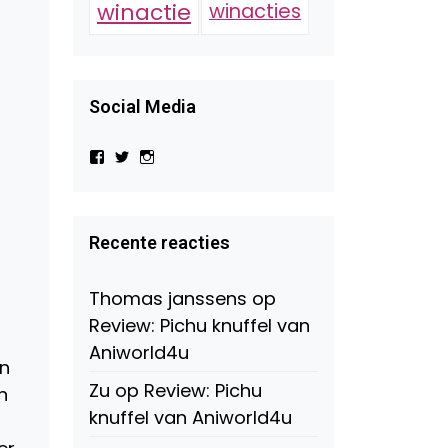
winactie
winacties
Social Media
Bekijk
Bekijk
Bekijk
het
het
het
profiel
profiel
profiel
van
van
van
Virtual-
beautynl
beautyandbooksmagazine
Beauty-
op
op
Recente reacties
147775071915783/?
Twitter
Instagram
fref=ts
op
Thomas janssens
op
Facebook
Review: Pichu knuffel van
Aniworld4u
in
Zu
op
Review: Pichu
n
knuffel van Aniworld4u