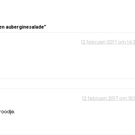
 en auberginesalade
”
12 februari 2017 om 14:
12 februari 2017 om 16:
roodje.