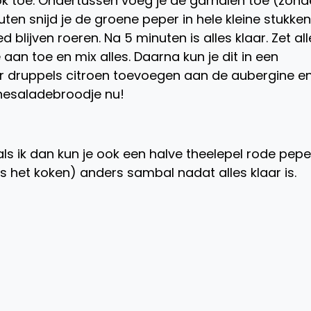
ook toe. Ondertussen voeg je de garnalen toe (zond
ten snijd je de groene peper in hele kleine stukke
blijven roeren. Na 5 minuten is alles klaar. Zet all
aan toe en mix alles. Daarna kun je dit in een
aar druppels citroen toevoegen aan de aubergine e
inesaladebroodje nu!
als ik dan kun je ook een halve theelepel rode pepe
 het koken) anders sambal nadat alles klaar is.