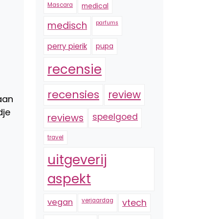
Mascara
medical
medisch
parfums
perry pierik
pupa
recensie
recensies
review
 aan
dje
reviews
speelgoed
travel
uitgeverij
aspekt
vegan
verjaardag
vtech