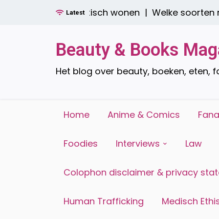
Ga
: stijlvol én praktisch wonen |
Welke soorten raam
Latest
naar
de
inhoud
Beauty & Books Mag
Het blog over beauty, boeken, eten, 
Home
Anime & Comics
Fana
Foodies
Interviews
Law
Colophon disclaimer & privacy sta
Human Trafficking
Medisch Ethis