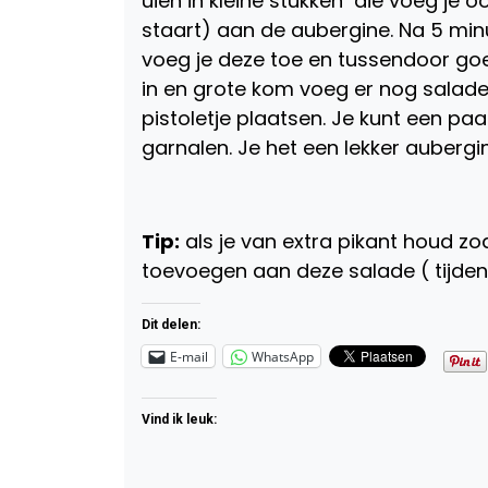
uien in kleine stukken die voeg je 
staart) aan de aubergine. Na 5 minu
voeg je deze toe en tussendoor goed 
in en grote kom voeg er nog salade 
pistoletje plaatsen. Je kunt een p
garnalen. Je het een lekker auberg
Tip:
als je van extra pikant houd zo
toevoegen aan deze salade ( tijdens
Dit delen:
E-mail
WhatsApp
Vind ik leuk: