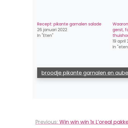
Recept: pikante garnalen salade
Waarom
26 januari 2022
gerst, 
In "Eten"
thuisho
19 april
In "eten
broodje pikante garnalen en aub
Bericht
Previous:
Win win win 1x L’oreal pakk