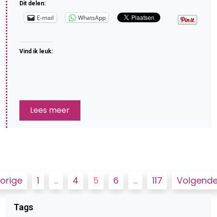
Dit delen:
E-mail
WhatsApp
Vind ik leuk:
Lees meer
Berichten
orige
1
…
4
5
6
…
117
Volgend
paginering
Tags