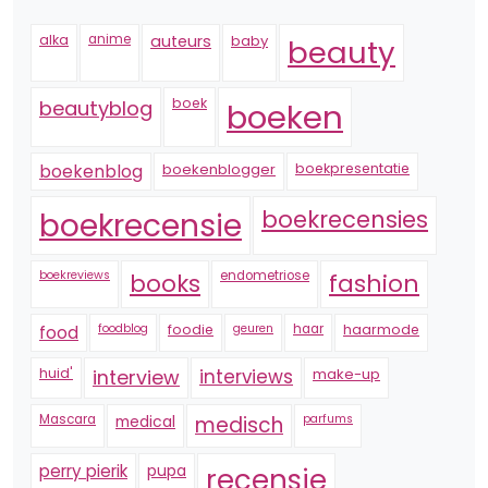
alka
anime
auteurs
baby
beauty
boek
beautyblog
boeken
boekenblogger
boekpresentatie
boekenblog
boekrecensie
boekrecensies
boekreviews
endometriose
fashion
books
foodblog
foodie
geuren
haar
haarmode
food
huid'
interview
interviews
make-up
Mascara
medical
medisch
parfums
perry pierik
pupa
recensie