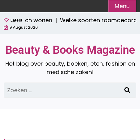
Ga
Menu
naar
 praktisch wonen |
Welke soorten raamdecoratie zi
de
Latest
9 August 2026
inhoud
Beauty & Books Magazine
Het blog over beauty, boeken, eten, fashion en
medische zaken!
Zoeken
naar: