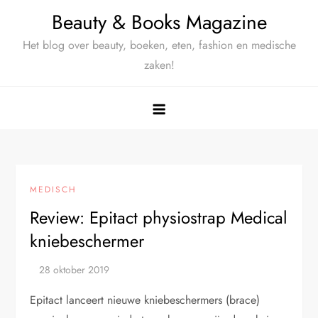
Ga
Beauty & Books Magazine
naar
Het blog over beauty, boeken, eten, fashion en medische
de
zaken!
inhoud
MEDISCH
Review: Epitact physiostrap Medical
kniebeschermer
Epitact lanceert nieuwe kniebeschermers (brace)