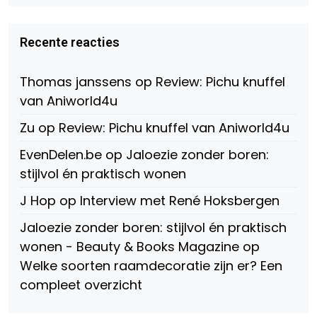
profiel
profiel
profiel
van
van
van
Virtual-
beautynl
beautyandbooksmagazine
Beauty-
op
op
Recente reacties
147775071915783/?
Twitter
Instagram
fref=ts
op
Thomas janssens
op
Review: Pichu knuffel
Facebook
van Aniworld4u
Zu
op
Review: Pichu knuffel van Aniworld4u
EvenDelen.be
op
Jaloezie zonder boren:
stijlvol én praktisch wonen
J Hop
op
Interview met René Hoksbergen
Jaloezie zonder boren: stijlvol én praktisch
wonen - Beauty & Books Magazine
op
Welke soorten raamdecoratie zijn er? Een
compleet overzicht