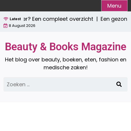
Ga
Menu
naar
ie zijn er? Een compleet overzicht |
Een gezond 
de
Latest
8 August 2026
inhoud
Beauty & Books Magazine
Het blog over beauty, boeken, eten, fashion en
medische zaken!
Zoeken
naar: