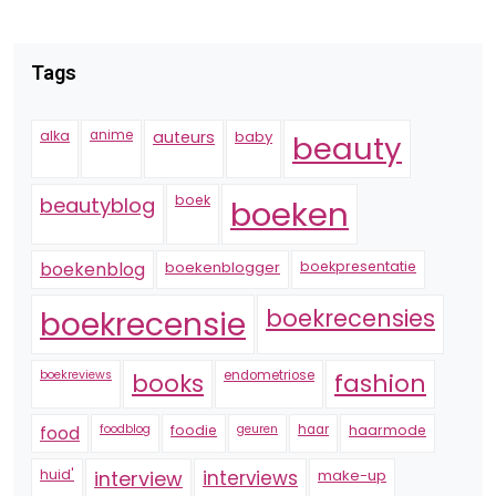
Tags
alka
anime
auteurs
baby
beauty
boek
beautyblog
boeken
boekenblogger
boekpresentatie
boekenblog
boekrecensie
boekrecensies
boekreviews
endometriose
fashion
books
foodblog
foodie
geuren
haar
haarmode
food
huid'
interview
interviews
make-up