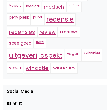
Mascara
medical
medisch
parfums
perry pierik
pupa
recensie
recensies
reviews
review
speelgoed
travel
vegan
verjaardag
uitgeverij aspekt
vtech
winactie
winacties
Social Media
Bekijk
Bekijk
Bekijk
het
het
het