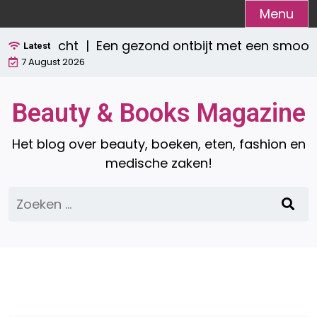
Ga
Menu
naar
verzicht |
Een gezond ontbijt met een smoothie: 
de
Latest
7 August 2026
inhoud
Beauty & Books Magazine
Het blog over beauty, boeken, eten, fashion en
medische zaken!
Zoeken
naar: