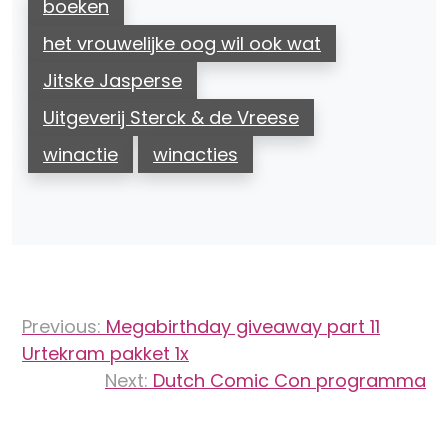
boeken
het vrouwelijke oog wil ook wat
Jitske Jasperse
Uitgeverij Sterck & de Vreese
winactie
winacties
Bericht
Previous:
Megabirthday giveaway part 11
navigatie
Urtekram pakket 1x
Next:
Dutch Comic Con programma