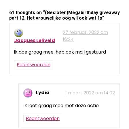
61 thoughts on “
(Gesloten)Megabirthday giveaway
part 12: Het vrouwelijke oog wil ook wat 1x
”
27 februari 2022 om
16:24
Jacques Leliveld
ik doe graag mee. heb ook mail gestuurd
Beantwoorden
Lydia
1 maart 2022 om 14:02
Ik loot graag mee met deze actie
Beantwoorden