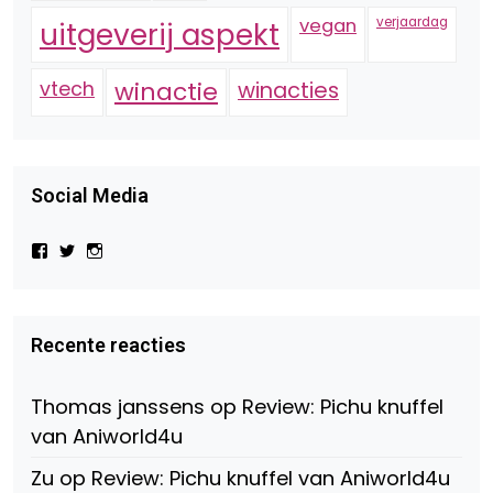
vegan
verjaardag
uitgeverij aspekt
vtech
winactie
winacties
Social Media
Bekijk
Bekijk
Bekijk
het
het
het
profiel
profiel
profiel
van
van
van
Virtual-
beautynl
beautyandbooksmagazine
Beauty-
op
op
Recente reacties
147775071915783/?
Twitter
Instagram
fref=ts
op
Thomas janssens
op
Review: Pichu knuffel
Facebook
van Aniworld4u
Zu
op
Review: Pichu knuffel van Aniworld4u