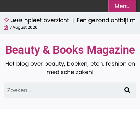
Ga
Menu
naar
? Een compleet overzicht |
Een gezond ontbijt me
de
Latest
7 August 2026
inhoud
Beauty & Books Magazine
Het blog over beauty, boeken, eten, fashion en
medische zaken!
Zoeken
naar: