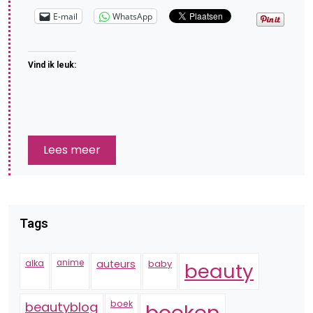
E-mail
WhatsApp
Vind ik leuk:
Lees meer
Tags
alka
anime
auteurs
baby
beauty
boek
beautyblog
boeken