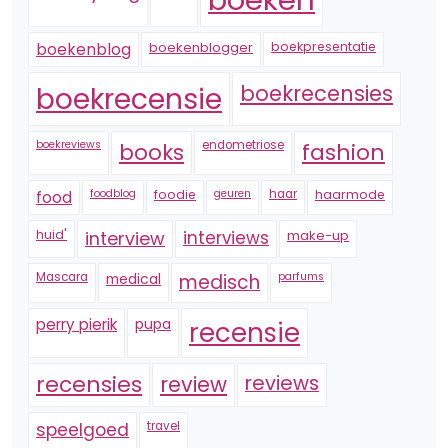
boekenblogger
boekpresentatie
boekenblog
boekrecensie
boekrecensies
boekreviews
endometriose
fashion
books
foodblog
foodie
geuren
haar
haarmode
food
huid'
interview
interviews
make-up
Mascara
medical
medisch
parfums
perry pierik
pupa
recensie
recensies
reviews
review
speelgoed
travel