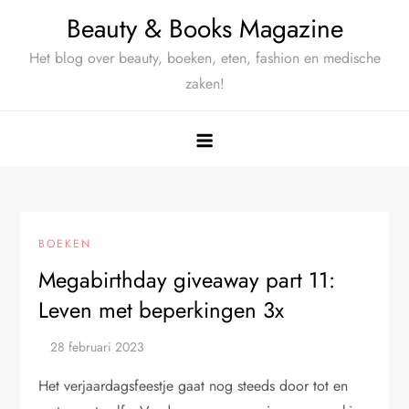
Ga
Beauty & Books Magazine
naar
Het blog over beauty, boeken, eten, fashion en medische
de
zaken!
inhoud
BOEKEN
Megabirthday giveaway part 11:
Leven met beperkingen 3x
Het verjaardagsfeestje gaat nog steeds door tot en