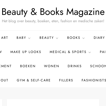
Beauty & Books Magazine
Het blog over beauty, boeken, eten, fashion en medische zaken!
ART
BABY
BEAUTY
BOOKS
DIARY
W
MAKE UP LOOKS
MEDICAL & SPORTS
PA
TEMENT
BOEKEN
WONEN
DRINKS
SCHOON
BOUT
GYM & SELF-CARE
FILLERS
FASHIONIST