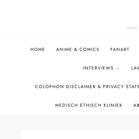
Ga
naar
de
inhoud
HOME
ANIME & COMICS
FANART
INTERVIEWS
LA
COLOPHON DISCLAIMER & PRIVACY STA
MEDISCH ETHISCH KLINIEK
A