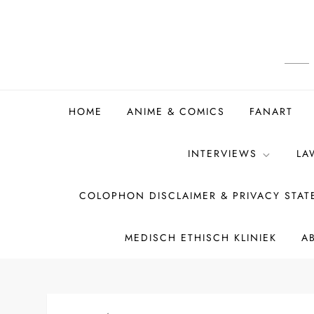
Ga
naar
de
inhoud
HOME
ANIME & COMICS
FANART
INTERVIEWS
LA
COLOPHON DISCLAIMER & PRIVACY STA
MEDISCH ETHISCH KLINIEK
A