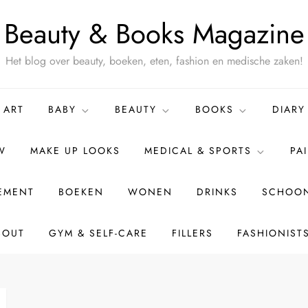
Beauty & Books Magazine
Het blog over beauty, boeken, eten, fashion en medische zaken!
ART
BABY
BEAUTY
BOOKS
DIARY
W
MAKE UP LOOKS
MEDICAL & SPORTS
PA
TEMENT
BOEKEN
WONEN
DRINKS
SCHOON
BOUT
GYM & SELF-CARE
FILLERS
FASHIONIST