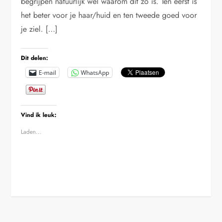
begrijpen natuurlijk wel waarom dit zo is. Ten eerst is
het beter voor je haar/huid en ten tweede goed voor
je ziel. […]
Dit delen:
E-mail
WhatsApp
Vind ik leuk:
Laden...