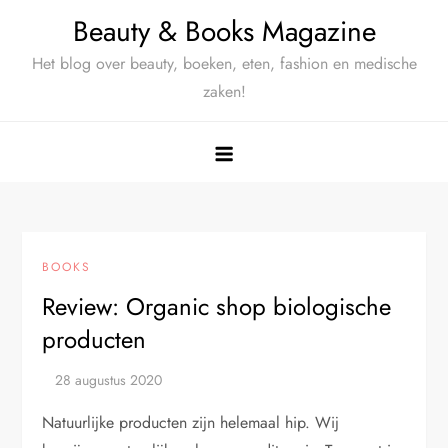
Ga
Beauty & Books Magazine
naar
Het blog over beauty, boeken, eten, fashion en medische
de
zaken!
inhoud
BOOKS
Review: Organic shop biologische
producten
Natuurlijke producten zijn helemaal hip. Wij