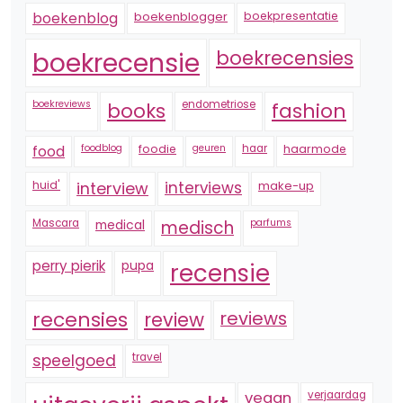
boekenblogger
boekpresentatie
boekenblog
boekrecensie
boekrecensies
boekreviews
endometriose
fashion
books
foodblog
foodie
geuren
haar
haarmode
food
huid'
interview
interviews
make-up
Mascara
medical
medisch
parfums
perry pierik
pupa
recensie
recensies
reviews
review
speelgoed
travel
vegan
verjaardag