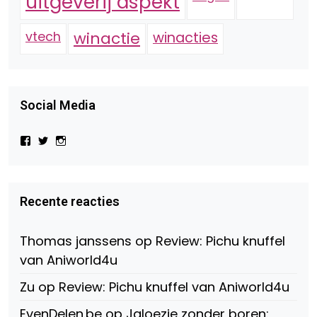
uitgeverij aspekt
vtech
winactie
winacties
Social Media
Bekijk
Bekijk
Bekijk
het
het
het
profiel
profiel
profiel
van
van
van
Virtual-
beautynl
beautyandbooksmagazine
Beauty-
op
op
Recente reacties
147775071915783/?
Twitter
Instagram
fref=ts
op
Thomas janssens
op
Review: Pichu knuffel
Facebook
van Aniworld4u
Zu
op
Review: Pichu knuffel van Aniworld4u
EvenDelen.be
op
Jaloezie zonder boren: