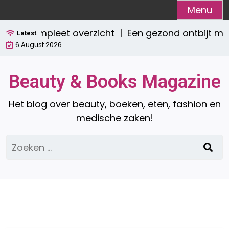
Ga
Menu
naar
? Een compleet overzicht |
Een gezond ontbijt me
de
Latest
6 August 2026
inhoud
Beauty & Books Magazine
Het blog over beauty, boeken, eten, fashion en
medische zaken!
Zoeken
naar: