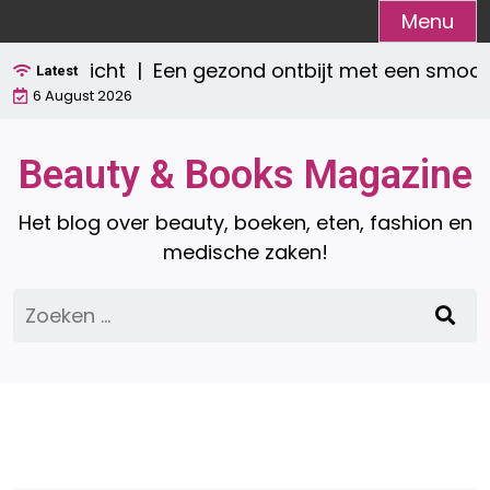
Ga
Menu
naar
verzicht |
Een gezond ontbijt met een smoothie:
de
Latest
6 August 2026
inhoud
Beauty & Books Magazine
Het blog over beauty, boeken, eten, fashion en
medische zaken!
Zoeken
naar: