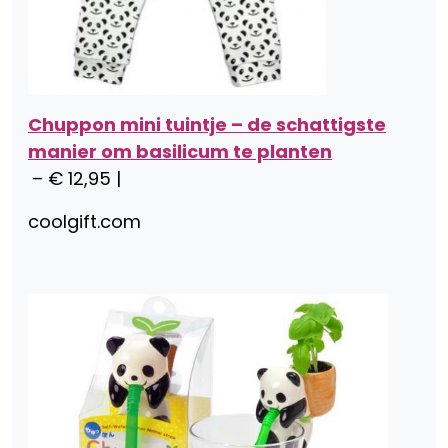
Chuppon mini tuintje – de schattigste
manier om basilicum te planten
– € 12,95 |
coolgift.com