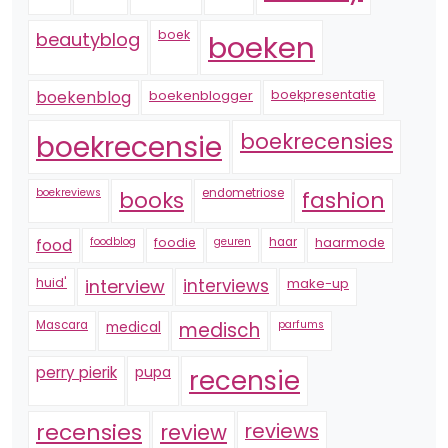
boek
beautyblog
boeken
boekenblogger
boekpresentatie
boekenblog
boekrecensie
boekrecensies
boekreviews
endometriose
fashion
books
foodblog
foodie
geuren
haar
haarmode
food
huid'
interview
interviews
make-up
Mascara
medical
medisch
parfums
perry pierik
pupa
recensie
recensies
reviews
review