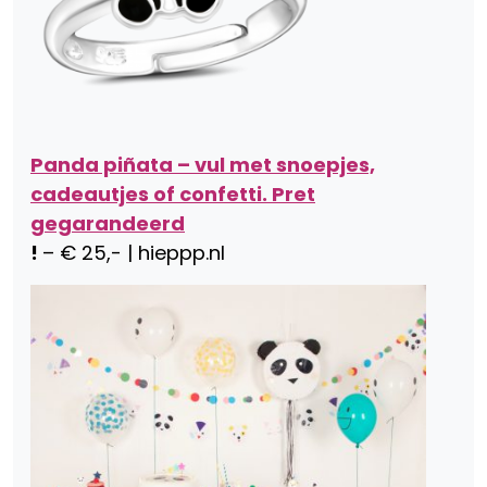
Panda piñata – vul met snoepjes,
cadeautjes of confetti. Pret
gegarandeerd
!
– € 25,- | hieppp.nl