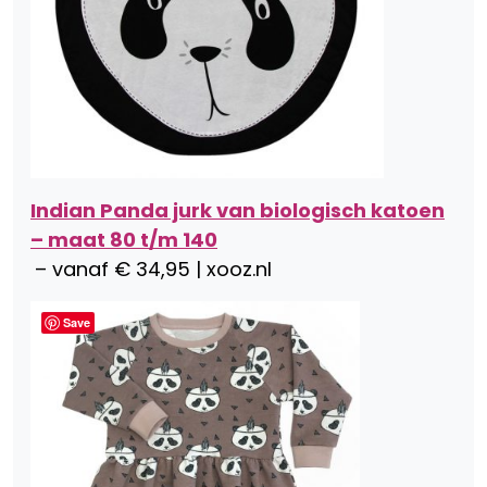
Indian Panda jurk van biologisch katoen
– maat 80 t/m 140
– vanaf € 34,95 | xooz.nl
Save