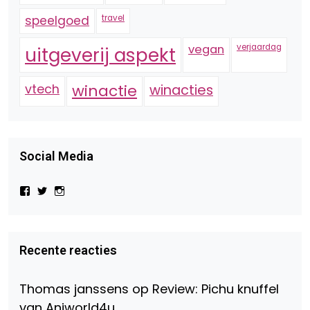
speelgoed
travel
vegan
verjaardag
uitgeverij aspekt
vtech
winactie
winacties
Social Media
Bekijk
Bekijk
Bekijk
het
het
het
profiel
profiel
profiel
van
van
van
Virtual-
beautynl
beautyandbooksmagazine
Beauty-
op
op
Recente reacties
147775071915783/?
Twitter
Instagram
fref=ts
op
Thomas janssens
op
Review: Pichu knuffel
Facebook
van Aniworld4u