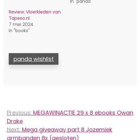
In "panda"
Review: Vloerkleden van
Tapeso.nl
7 mei 2024
In "books"
panda wishlist
Bericht
Previous:
MEGAWINACTIE 29 x 8 ebooks Owan
navigatie
Drake
Next:
Mega giveaway part 8 Jozemiek
armbanden 8x (gesloten)