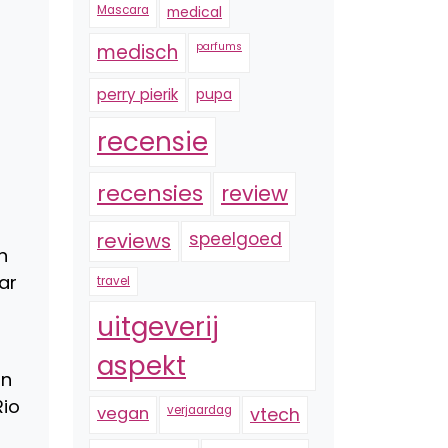
Mascara
medical
medisch
parfums
perry pierik
pupa
recensie
recensies
review
reviews
speelgoed
n
ar
travel
uitgeverij
aspekt
an
Rio
vegan
verjaardag
vtech