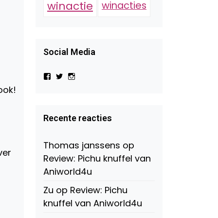
winactie
winacties
Social Media
Bekijk
Bekijk
Bekijk
het
het
het
ook!
profiel
profiel
profiel
van
van
van
Virtual-
beautynl
beautyandbooksmagazine
Beauty-
op
op
Recente reacties
147775071915783/?
Twitter
Instagram
fref=ts
op
Thomas janssens
op
Facebook
ver
Review: Pichu knuffel van
Aniworld4u
Zu
op
Review: Pichu
knuffel van Aniworld4u