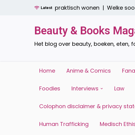
Ga
oren: stijlvol én praktisch wonen |
Welke soorten 
Latest
naar
de
inhoud
Beauty & Books Mag
Het blog over beauty, boeken, eten, 
Home
Anime & Comics
Fana
Foodies
Interviews
Law
Colophon disclaimer & privacy sta
Human Trafficking
Medisch Ethis