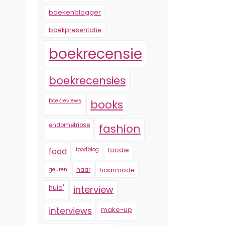
boekenblogger
boekpresentatie
boekrecensie
boekrecensies
boekreviews
books
endometriose
fashion
foodblog
foodie
food
geuren
haar
haarmode
huid'
interview
interviews
make-up