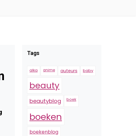
Tags
alka
anime
auteurs
baby
n
beauty
boek
beautyblog
g
boeken
boekenblog