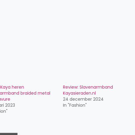
 Kaya heren
Review: Slavenarmband
larmband braided metal
Kayasieraden.nl
avure
24 december 2024
ari 2023
In "Fashion"
ion"