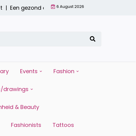
6 August 2026
en gezond ontbijt met een smoothie: waarom het
iary
Events
Fashion
s/drawings
heid & Beauty
Fashionists
Tattoos