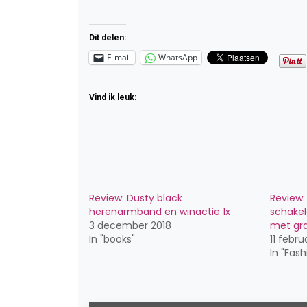
Dit delen:
E-mail
WhatsApp
Vind ik leuk:
Review: Dusty black
Review:
herenarmband en winactie 1x
schake
3 december 2018
met gr
In "books"
11 febru
In "Fash