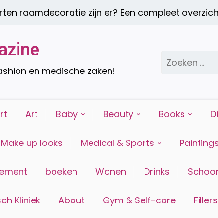
raamdecoratie zijn er? Een compleet overzicht |
E
azine
Zoeken
naar:
fashion en medische zaken!
rt
Art
Baby
Beauty
Books
D
Make up looks
Medical & Sports
Painting
tement
boeken
Wonen
Drinks
Schoon
ch Kliniek
About
Gym & Self-care
Fillers