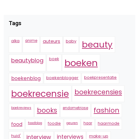
Tags
alka
anime
auteurs
baby
beauty
boek
beautyblog
boeken
boekenblogger
boekpresentatie
boekenblog
boekrecensie
boekrecensies
boekreviews
endometriose
fashion
books
foodblog
foodie
geuren
haar
haarmode
food
huid'
interview
interviews
make-up