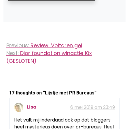
Bericht
Previous:
Review: Voltaren gel
navigatie
Next:
Dior foundation winactie 10x
(GESLOTEN)
17 thoughts on “
Lijstje met PR Bureaus
”
Lisa
6 mei 2019 om 23:49
Het valt mij inderdaad ook op dat bloggers
heel mysterieus doen over pr-bureaus. Heel