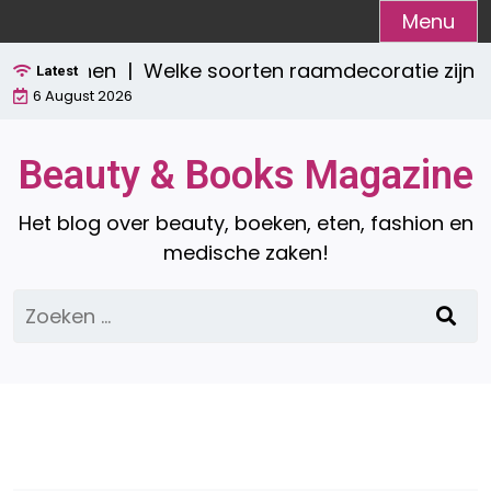
Ga
Menu
naar
ch wonen |
Welke soorten raamdecoratie zijn er? E
de
Latest
6 August 2026
inhoud
Beauty & Books Magazine
Het blog over beauty, boeken, eten, fashion en
medische zaken!
Zoeken
naar: