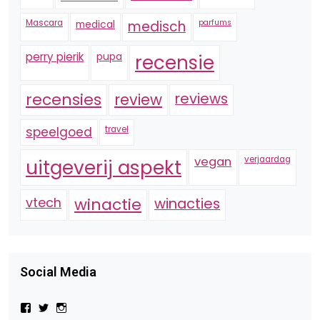
Mascara
medical
medisch
parfums
perry pierik
pupa
recensie
recensies
reviews
review
speelgoed
travel
vegan
verjaardag
uitgeverij aspekt
vtech
winactie
winacties
Social Media
Bekijk
Bekijk
Bekijk
het
het
het