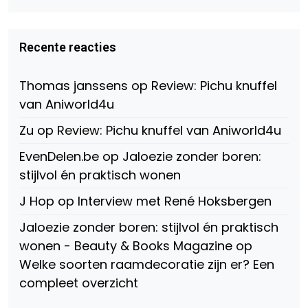
profiel
profiel
profiel
van
van
van
Virtual-
beautynl
beautyandbooksmagazine
Beauty-
op
op
Recente reacties
147775071915783/?
Twitter
Instagram
fref=ts
op
Thomas janssens
op
Review: Pichu knuffel
Facebook
van Aniworld4u
Zu
op
Review: Pichu knuffel van Aniworld4u
EvenDelen.be
op
Jaloezie zonder boren:
stijlvol én praktisch wonen
J Hop
op
Interview met René Hoksbergen
Jaloezie zonder boren: stijlvol én praktisch
wonen - Beauty & Books Magazine
op
Welke soorten raamdecoratie zijn er? Een
compleet overzicht