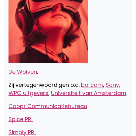
De Wolven
:
Zij vertegenwoordigen o.a.
bol.com
,
Sony,
WPG uitgevers
,
Universiteit van Amsterdam
.
Coopr Communicatiebureau
Spice PR
Simply PR