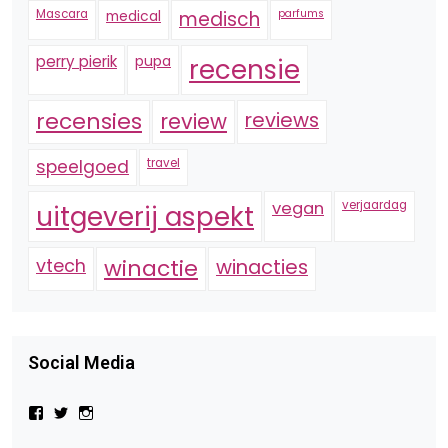
Mascara
medical
medisch
parfums
perry pierik
pupa
recensie
recensies
reviews
review
speelgoed
travel
vegan
verjaardag
uitgeverij aspekt
vtech
winactie
winacties
Social Media
Bekijk
Bekijk
Bekijk
het
het
het
profiel
profiel
profiel