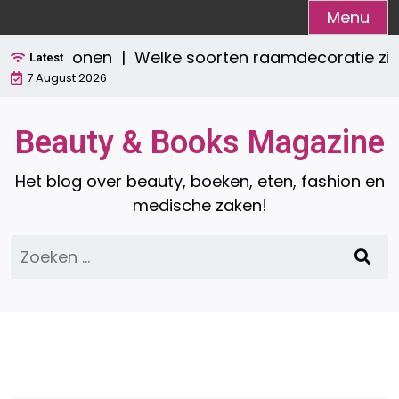
Ga
Menu
naar
tisch wonen |
Welke soorten raamdecoratie zijn er
de
Latest
7 August 2026
inhoud
Beauty & Books Magazine
Het blog over beauty, boeken, eten, fashion en
medische zaken!
Zoeken
naar: