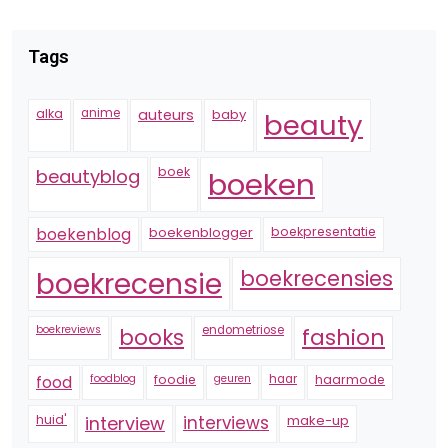
Tags
alka
anime
auteurs
baby
beauty
boek
beautyblog
boeken
boekenblogger
boekpresentatie
boekenblog
boekrecensie
boekrecensies
boekreviews
endometriose
fashion
books
foodblog
foodie
geuren
haar
haarmode
food
huid'
interview
interviews
make-up