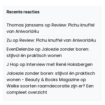
van
van
van
Virtual-
beautynl
beautyandbooksmagazine
Beauty-
op
op
Recente reacties
147775071915783/?
Twitter
Instagram
fref=ts
op
Thomas janssens
op
Review: Pichu knuffel
Facebook
van Aniworld4u
Zu
op
Review: Pichu knuffel van Aniworld4u
EvenDelen.be
op
Jaloezie zonder boren:
stijlvol én praktisch wonen
J Hop
op
Interview met René Hoksbergen
Jaloezie zonder boren: stijlvol én praktisch
wonen - Beauty & Books Magazine
op
Welke soorten raamdecoratie zijn er? Een
compleet overzicht