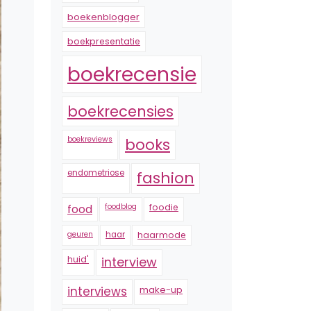
boekenblogger
boekpresentatie
boekrecensie
boekrecensies
boekreviews
books
endometriose
fashion
foodblog
foodie
food
geuren
haar
haarmode
huid'
interview
interviews
make-up