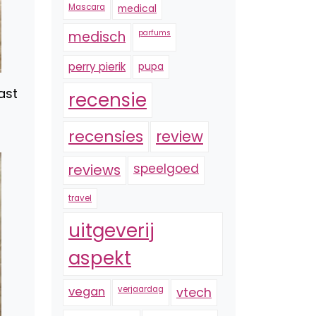
Mascara
medical
medisch
parfums
perry pierik
pupa
ast
recensie
recensies
review
reviews
speelgoed
travel
uitgeverij
aspekt
vegan
verjaardag
vtech