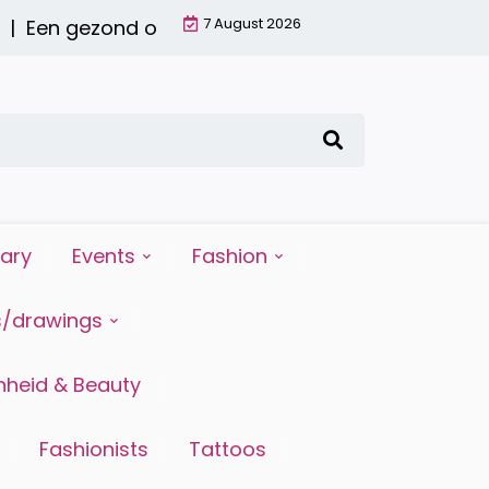
7 August 2026
 ontbijt met een smoothie: waarom het de moeit
iary
Events
Fashion
s/drawings
heid & Beauty
Fashionists
Tattoos