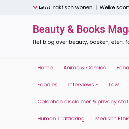
Ga
lvol én praktisch wonen |
Welke soorten raamdecor
Latest
naar
de
inhoud
Beauty & Books Mag
Het blog over beauty, boeken, eten, 
Home
Anime & Comics
Fana
Foodies
Interviews
Law
Colophon disclaimer & privacy sta
Human Trafficking
Medisch Ethis