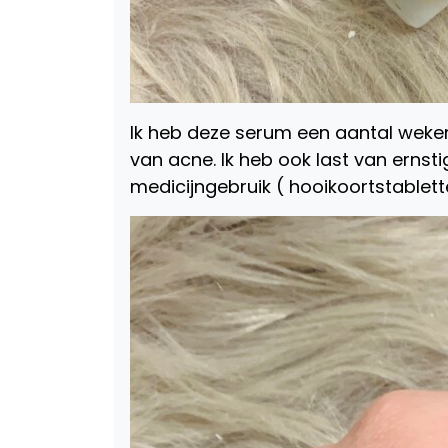
Ik heb deze serum een aantal weken
van acne. Ik heb ook last van erns
medicijngebruik ( hooikoortstablett