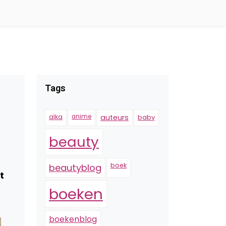
Tags
alka
anime
auteurs
baby
beauty
boek
beautyblog
t
boeken
boekenblog