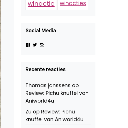
winactie
winacties
Social Media
Bekijk
Bekijk
Bekijk
het
het
het
profiel
profiel
profiel
van
van
van
Virtual-
beautynl
beautyandbooksmagazine
Beauty-
op
op
Recente reacties
147775071915783/?
Twitter
Instagram
fref=ts
op
Thomas janssens
op
Facebook
Review: Pichu knuffel van
Aniworld4u
Zu
op
Review: Pichu
knuffel van Aniworld4u