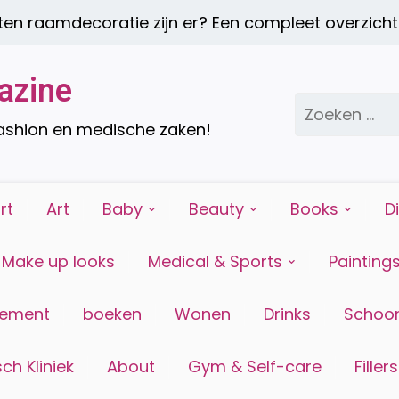
atie zijn er? Een compleet overzicht |
Een gezond
azine
Zoeken
naar:
fashion en medische zaken!
rt
Art
Baby
Beauty
Books
D
Make up looks
Medical & Sports
Painting
tement
boeken
Wonen
Drinks
Schoon
ch Kliniek
About
Gym & Self-care
Fillers