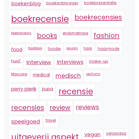
boekenblogger
boekpresentatie
boekenblog
boekrecensie
boekrecensies
boekreviews
endometriose
fashion
books
foodblog
foodie
geuren
haar
haarmode
food
huid'
interview
interviews
make-up
Mascara
medical
medisch
parfums
perry pierik
pupa
recensie
recensies
reviews
review
speelgoed
travel
vegan
verjaardag
uitgeverij aspekt