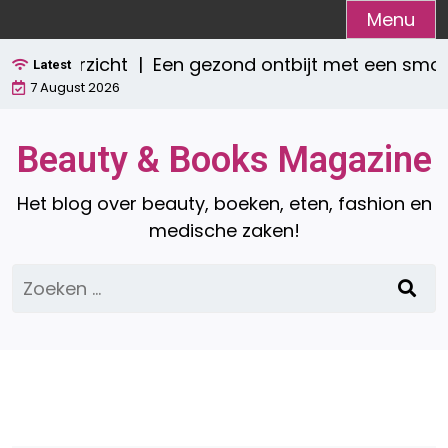
Ga
Menu
naar
overzicht |
Een gezond ontbijt met een smoothie
de
Latest
7 August 2026
inhoud
Beauty & Books Magazine
Het blog over beauty, boeken, eten, fashion en
medische zaken!
Zoeken
naar: