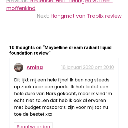
Previous:
Recensie: Herinneringen van een
navigatie
moffenkind
Next:
Hangmat van Troplix review
10 thoughts on “
Maybelline dream radiant liquid
foundation review
”
Amina
18 januari 2020 om 20:10
Dit lijkt mij een hele fijne! Ik ben nog steeds
op zoek naar een goede. Ik heb laatst een
hele dure van Nars gekocht, maar ik vind ‘m
echt niet zo…en dat heb ik ook al ervaren
met budget mascara’s: zijn voor mij tot nu
toe de beste! xxx
Beantwoorden