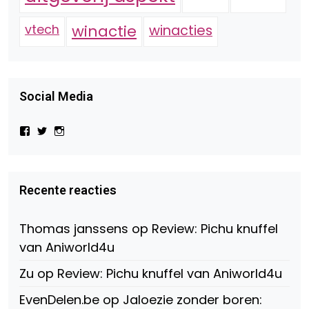
vtech
winactie
winacties
Social Media
Bekijk
Bekijk
Bekijk
het
het
het
profiel
profiel
profiel
van
van
van
Virtual-
beautynl
beautyandbooksmagazine
Beauty-
op
op
Recente reacties
147775071915783/?
Twitter
Instagram
fref=ts
op
Thomas janssens
op
Review: Pichu knuffel
Facebook
van Aniworld4u
Zu
op
Review: Pichu knuffel van Aniworld4u
EvenDelen.be
op
Jaloezie zonder boren: