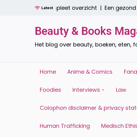
Ga
jn er? Een compleet overzicht |
Een gezond ontbi
Latest
naar
de
inhoud
Beauty & Books Mag
Het blog over beauty, boeken, eten, 
Home
Anime & Comics
Fana
Foodies
Interviews
Law
Colophon disclaimer & privacy sta
Human Trafficking
Medisch Ethis