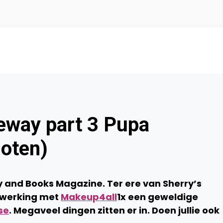
eway part 3 Pupa
loten)
y and Books Magazine. Ter ere van Sherry’s
nwerking met
Makeup4all
1x een geweldige
se
. Megaveel dingen zitten er in. Doen jullie ook