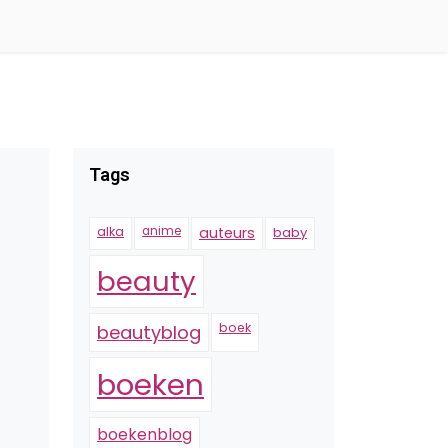
Tags
alka
anime
auteurs
baby
beauty
boek
beautyblog
boeken
boekenblog