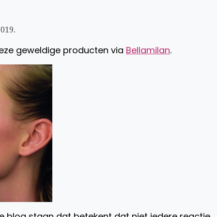
2019.
deze geweldige producten via
Bellamilan
.
 blog staan dat betekent dat niet iedere reactie