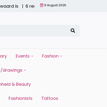
6 August 2026
d is |
6 redenen waarom water drinken zo belangrij
iary
Events
Fashion
s/drawings
heid & Beauty
Fashionists
Tattoos