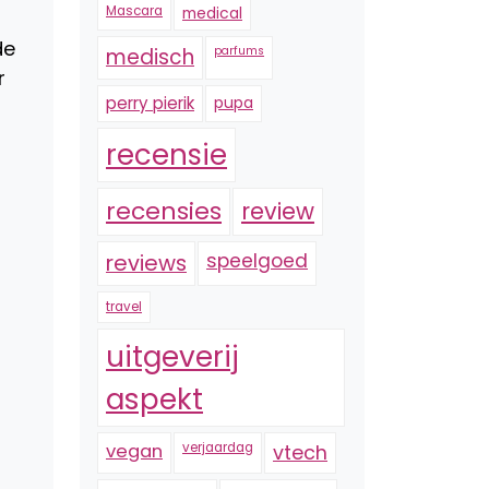
Mascara
medical
de
medisch
parfums
r
perry pierik
pupa
recensie
recensies
review
reviews
speelgoed
travel
uitgeverij
aspekt
vegan
verjaardag
vtech