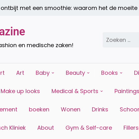
jt met een smoothie: waarom het de moeite waar
azine
Zoeken
naar:
fashion en medische zaken!
rt
Art
Baby
Beauty
Books
D
Make up looks
Medical & Sports
Painting
tement
boeken
Wonen
Drinks
Schoon
ch Kliniek
About
Gym & Self-care
Fillers