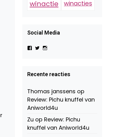
winactie
winacties
Social Media
Bekijk
Bekijk
Bekijk
het
het
het
profiel
profiel
profiel
van
van
van
Virtual-
beautynl
beautyandbooksmagazine
Beauty-
op
op
Recente reacties
147775071915783/?
Twitter
Instagram
fref=ts
op
Thomas janssens
op
Facebook
Review: Pichu knuffel van
Aniworld4u
r
Zu
op
Review: Pichu
knuffel van Aniworld4u