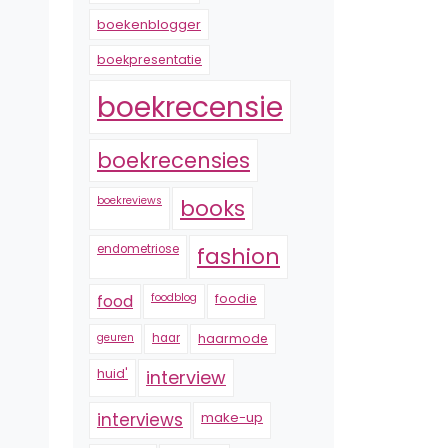
boekenblogger
boekpresentatie
boekrecensie
boekrecensies
boekreviews
books
endometriose
fashion
foodblog
foodie
food
geuren
haar
haarmode
huid'
interview
interviews
make-up