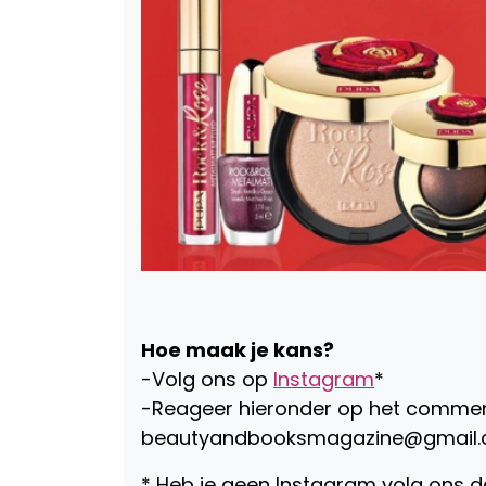
Hoe maak je kans?
-Volg ons op
Instagram
*
-Reageer hieronder op het commentf
beautyandbooksmagazine@gmail.co
* Heb je geen Instagram volg ons 