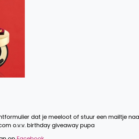
ormulier dat je meeloot of stuur een mailtje naa
m o.v.v. birthday giveaway pupa
dan op
Facebook
.