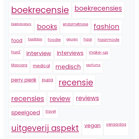
boekrecensie
boekrecensies
boekreviews
endometriose
fashion
books
foodblog
foodie
geuren
haar
haarmode
food
huid'
interview
interviews
make-up
Mascara
medical
medisch
parfums
perry pierik
pupa
recensie
recensies
reviews
review
speelgoed
travel
vegan
verjaardag
uitgeverij aspekt