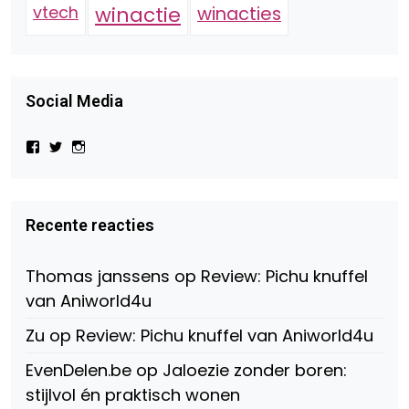
vtech
winactie
winacties
Social Media
Bekijk
Bekijk
Bekijk
het
het
het
profiel
profiel
profiel
van
van
van
Virtual-
beautynl
beautyandbooksmagazine
Beauty-
op
op
Recente reacties
147775071915783/?
Twitter
Instagram
fref=ts
op
Thomas janssens
op
Review: Pichu knuffel
Facebook
van Aniworld4u
Zu
op
Review: Pichu knuffel van Aniworld4u
EvenDelen.be
op
Jaloezie zonder boren:
stijlvol én praktisch wonen