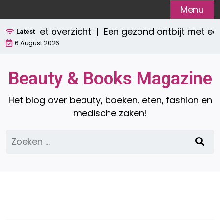
Ga
Menu
naar
 compleet overzicht |
Een gezond ontbijt met een
de
Latest
6 August 2026
inhoud
Beauty & Books Magazine
Het blog over beauty, boeken, eten, fashion en
medische zaken!
Zoeken
naar: