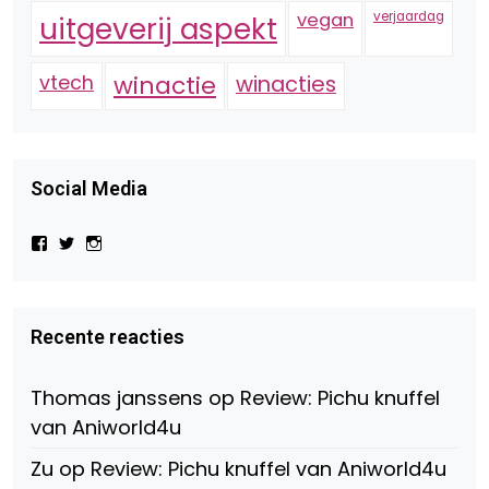
vegan
verjaardag
uitgeverij aspekt
vtech
winactie
winacties
Social Media
Bekijk
Bekijk
Bekijk
het
het
het
profiel
profiel
profiel
van
van
van
Virtual-
beautynl
beautyandbooksmagazine
Beauty-
op
op
Recente reacties
147775071915783/?
Twitter
Instagram
fref=ts
op
Thomas janssens
op
Review: Pichu knuffel
Facebook
van Aniworld4u
Zu
op
Review: Pichu knuffel van Aniworld4u