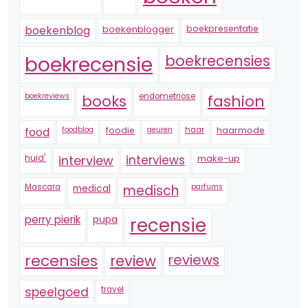
boekenblogger
boekpresentatie
boekenblog
boekrecensie
boekrecensies
boekreviews
endometriose
fashion
books
foodblog
foodie
geuren
haar
haarmode
food
huid'
interview
interviews
make-up
Mascara
medical
medisch
parfums
perry pierik
pupa
recensie
recensies
reviews
review
speelgoed
travel