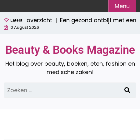
Ga
Menu
naar
leet overzicht |
Een gezond ontbijt met een smo
de
Latest
10 August 2026
inhoud
Beauty & Books Magazine
Het blog over beauty, boeken, eten, fashion en
medische zaken!
Zoeken
naar: