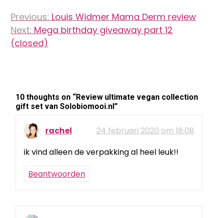
Bericht
Previous:
Louis Widmer Mama Derm review
navigatie
Next:
Mega birthday giveaway part 12
(closed)
10 thoughts on “
Review ultimate vegan collection
gift set van Solobiomooi.nl
”
rachel
24 februari 2020 om 18:08
ik vind alleen de verpakking al heel leuk!!
Beantwoorden