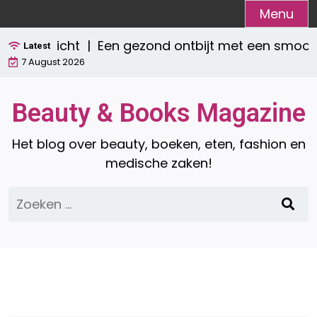
Ga
Menu
naar
Een gezond ontbijt met een smoothie: waaro
de
Latest
7 August 2026
inhoud
Beauty & Books Magazine
Het blog over beauty, boeken, eten, fashion en
medische zaken!
Zoeken
naar: