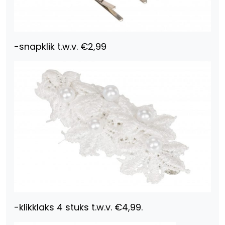
-snapklik t.w.v. €2,99
-klikklaks 4 stuks t.w.v. €4,99.