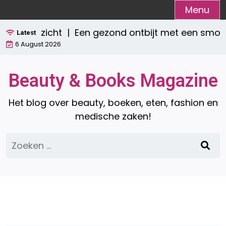
Ga
Menu
naar
overzicht |
Een gezond ontbijt met een smoothie:
de
Latest
6 August 2026
inhoud
Beauty & Books Magazine
Het blog over beauty, boeken, eten, fashion en
medische zaken!
Zoeken
naar: