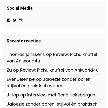
Social Media
Bekijk
Bekijk
Bekijk
het
het
het
profiel
profiel
profiel
van
van
van
Virtual-
beautynl
beautyandbooksmagazine
Beauty-
op
op
Recente reacties
147775071915783/?
Twitter
Instagram
fref=ts
op
Thomas janssens
op
Review: Pichu knuffel
Facebook
van Aniworld4u
Zu
op
Review: Pichu knuffel van Aniworld4u
EvenDelen.be
op
Jaloezie zonder boren:
stijlvol én praktisch wonen
J Hop
op
Interview met René Hoksbergen
Jaloezie zonder boren: stijlvol én praktisch