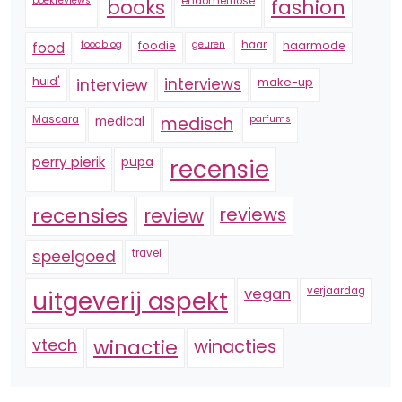
boekreviews
endometriose
fashion
books
foodblog
foodie
geuren
haar
haarmode
food
huid'
interview
interviews
make-up
Mascara
medical
medisch
parfums
perry pierik
pupa
recensie
recensies
reviews
review
speelgoed
travel
vegan
verjaardag
uitgeverij aspekt
vtech
winactie
winacties