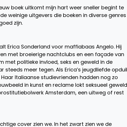
euw boek uitkomt mijn hart weer sneller begint te
e weinige uitgevers die boeken in diverse genres
goed zijn.
alt Erica Sonderland voor maffiabaas Angelo. Hij
even met broeierige nachtclubs en een façade van
om met politieke invloed, seks en geweld in de
r steeds meer tegen. Als Erica’s jeugdliefde opduik
. Haar Italiaanse studievrienden hadden nog zo
wbeeld in kunst en reclame lokt seksueel geweld 
 prostitutiebolwerk Amsterdam, een uitweg of rest
htige cover zien we. In het zwart zien we de