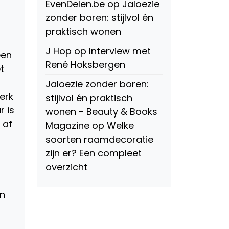
EvenDelen.be
op
Jaloezie
zonder boren: stijlvol én
praktisch wonen
J Hop
op
Interview met
een
René Hoksbergen
t
Jaloezie zonder boren:
erk
stijlvol én praktisch
r is
wonen - Beauty & Books
 af
Magazine
op
Welke
soorten raamdecoratie
zijn er? Een compleet
overzicht
in