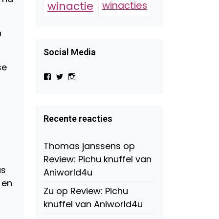
winactie
winacties
n
Social Media
se
Bekijk
Bekijk
Bekijk
het
het
het
profiel
profiel
profiel
van
van
van
Virtual-
beautynl
beautyandbooksmagazine
Beauty-
op
op
Recente reacties
147775071915783/?
Twitter
Instagram
fref=ts
op
Thomas janssens
op
Facebook
Review: Pichu knuffel van
as
Aniworld4u
 en
Zu
op
Review: Pichu
knuffel van Aniworld4u