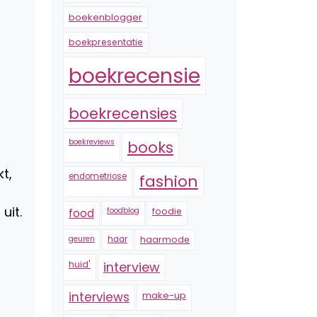
boekenblogger
boekpresentatie
boekrecensie
boekrecensies
boekreviews
books
t,
endometriose
fashion
uit.
foodblog
foodie
food
geuren
haar
haarmode
huid'
interview
interviews
make-up