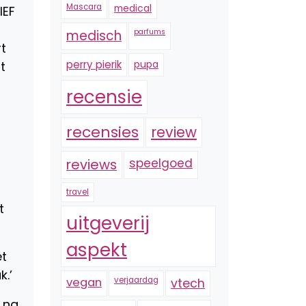
Mascara
medical
IEF
medisch
parfums
t
perry pierik
pupa
t
recensie
recensies
review
reviews
speelgoed
travel
t
uitgeverij
:
aspekt
et
k.’
vegan
verjaardag
vtech
s na