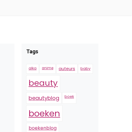
Tags
alka
anime
auteurs
baby
beauty
boek
beautyblog
boeken
boekenblog