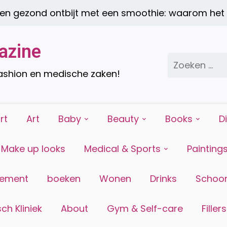
ezond ontbijt met een smoothie: waarom het de 
azine
Zoeken
naar:
fashion en medische zaken!
rt
Art
Baby
Beauty
Books
D
Make up looks
Medical & Sports
Painting
tement
boeken
Wonen
Drinks
Schoon
ch Kliniek
About
Gym & Self-care
Fillers