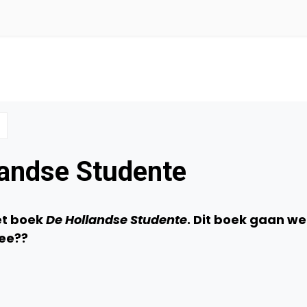
landse Studente
et boek
De Hollandse Studente
. Dit boek gaan we
mee??