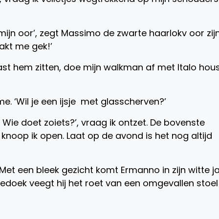
 mijn oor’, zegt Massimo de zwarte haarlokv oor zij
akt me gek!’
naast hem zitten, doe mijn walkman af met Italo hou
 me. ‘Wil je een ijsje met glasscherven?’
Wie doet zoiets?’, vraag ik ontzet. De bovenste
knoop ik open. Laat op de avond is het nog altijd
’Met een bleek gezicht komt Ermanno in zijn witte j
heedoek veegt hij het roet van een omgevallen stoel