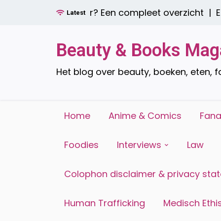
Ga
decoratie zijn er? Een compleet overzicht |
Een g
Latest
naar
de
inhoud
Beauty & Books Mag
Het blog over beauty, boeken, eten, 
Home
Anime & Comics
Fana
Foodies
Interviews
Law
Colophon disclaimer & privacy sta
Human Trafficking
Medisch Ethis