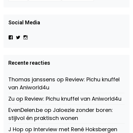
Social Media
Bekijk
Bekijk
Bekijk
het
het
het
profiel
profiel
profiel
van
van
van
Virtual-
beautynl
beautyandbooksmagazine
Beauty-
op
op
Recente reacties
147775071915783/?
Twitter
Instagram
fref=ts
op
Thomas janssens
op
Review: Pichu knuffel
Facebook
van Aniworld4u
Zu
op
Review: Pichu knuffel van Aniworld4u
EvenDelen.be
op
Jaloezie zonder boren:
stijlvol én praktisch wonen
J Hop
op
Interview met René Hoksbergen