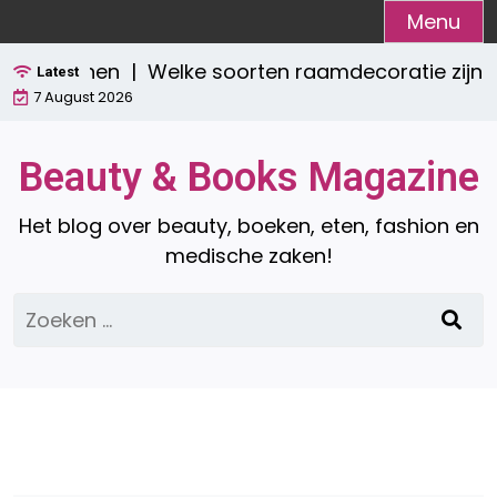
Ga
Menu
naar
Welke soorten raamdecoratie zijn er? Een
de
Latest
7 August 2026
inhoud
Beauty & Books Magazine
Het blog over beauty, boeken, eten, fashion en
medische zaken!
Zoeken
naar: