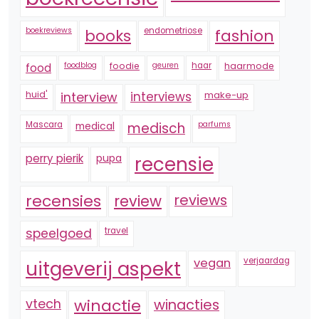
boekreviews
endometriose
fashion
books
foodblog
foodie
geuren
haar
haarmode
food
huid'
interview
interviews
make-up
Mascara
medical
medisch
parfums
perry pierik
pupa
recensie
recensies
reviews
review
speelgoed
travel
vegan
verjaardag
uitgeverij aspekt
vtech
winactie
winacties