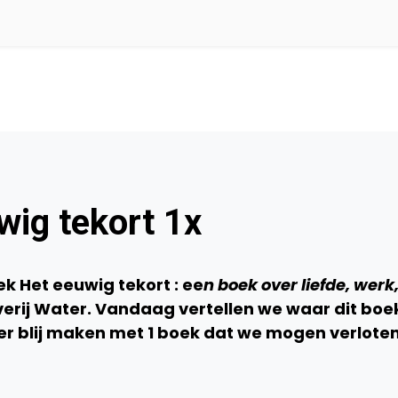
wig tekort 1x
k Het eeuwig tekort : ee
n boek over liefde, werk
everij Water. Vandaag vertellen we waar dit boe
er blij maken met 1 boek dat we mogen verloten