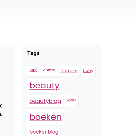
Tags
alka
anime
auteurs
baby
beauty
,
boek
beautyblog
k
.
boeken
boekenblog