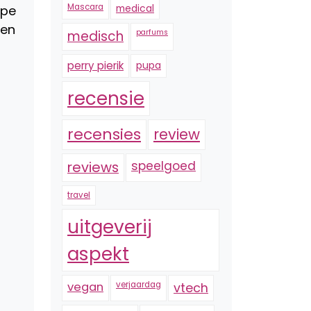
Mascara
medical
rpe
 en
medisch
parfums
perry pierik
pupa
recensie
recensies
review
reviews
speelgoed
travel
uitgeverij
aspekt
vegan
verjaardag
vtech