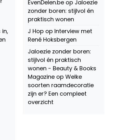
r
EvenDelen.be
op
Jaloezie
zonder boren: stijlvol én
praktisch wonen
in,
J Hop
op
Interview met
en
René Hoksbergen
Jaloezie zonder boren:
stijlvol én praktisch
wonen - Beauty & Books
Magazine
op
Welke
soorten raamdecoratie
zijn er? Een compleet
overzicht