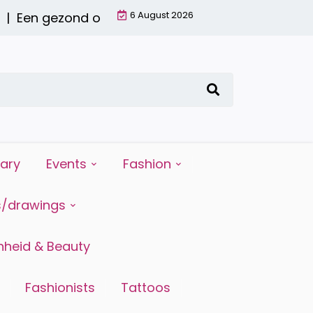
6 August 2026
en gezond ontbijt met een smoothie: waarom het 
iary
Events
Fashion
s/drawings
heid & Beauty
Fashionists
Tattoos