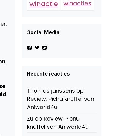
winactie
winacties
er.
Social Media
Bekijk
Bekijk
Bekijk
het
het
het
profiel
profiel
profiel
ch
van
van
van
Virtual-
beautynl
beautyandbooksmagazine
Beauty-
op
op
Recente reacties
147775071915783/?
Twitter
Instagram
fref=ts
ze
op
Thomas janssens
op
Facebook
uld
Review: Pichu knuffel van
Aniworld4u
Zu
op
Review: Pichu
knuffel van Aniworld4u