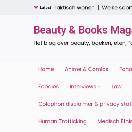
Ga
ren: stijlvol én praktisch wonen |
Welke soorten r
Latest
naar
de
inhoud
Beauty & Books Mag
Het blog over beauty, boeken, eten, 
Home
Anime & Comics
Fana
Foodies
Interviews
Law
Colophon disclaimer & privacy sta
Human Trafficking
Medisch Ethis