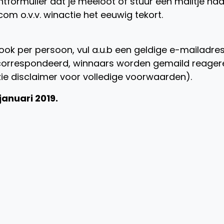
ormulier dat je meeloot of stuur een mailtje naa
o.v.v. winactie het eeuwig tekort.
ook per persoon, vul a.u.b een geldige e-mailadres 
ecorrespondeerd, winnaars worden gemaild reager
zie disclaimer voor volledige voorwaarden).
januari 2019.