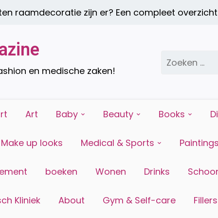
aamdecoratie zijn er? Een compleet overzicht |
E
azine
Zoeken
naar:
fashion en medische zaken!
rt
Art
Baby
Beauty
Books
D
Make up looks
Medical & Sports
Painting
tement
boeken
Wonen
Drinks
Schoon
ch Kliniek
About
Gym & Self-care
Fillers