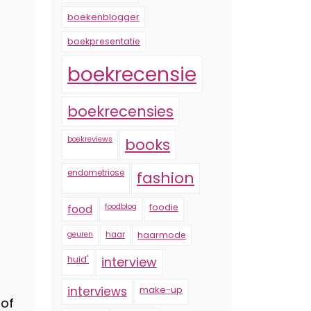
boekenblogger
boekpresentatie
boekrecensie
boekrecensies
boekreviews
books
endometriose
fashion
foodblog
foodie
food
geuren
haar
haarmode
huid'
interview
interviews
make-up
oof