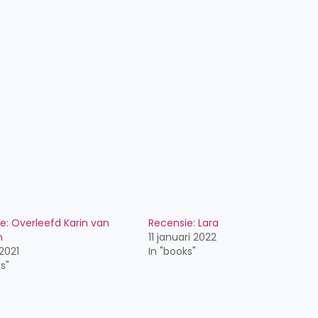
e: Overleefd Karin van
Recensie: Lara
n
11 januari 2022
2021
In "books"
s"