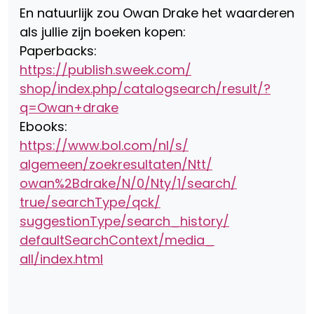
En natuurlijk zou Owan Drake het waarderen
als jullie zijn boeken kopen:
Paperbacks:
https://publish.sweek.com/
shop/index.php/catalogsearch/
result/?
q=Owan+drake
Ebooks:
https://www.bol.com/nl/s/
algemeen/zoekresultaten/Ntt/
owan%2Bdrake/N/0/Nty/1/search/
true/searchType/qck/
suggestionType/search_history/
defaultSearchContext/media_
all/index.html