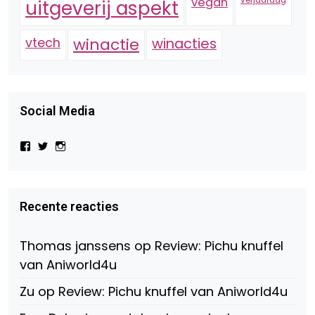
vegan
verjaardag
uitgeverij aspekt
vtech
winactie
winacties
Social Media
Bekijk
Bekijk
Bekijk
het
het
het
profiel
profiel
profiel
van
van
van
Virtual-
beautynl
beautyandbooksmagazine
Beauty-
op
op
Recente reacties
147775071915783/?
Twitter
Instagram
fref=ts
op
Thomas janssens
op
Review: Pichu knuffel
Facebook
van Aniworld4u
Zu
op
Review: Pichu knuffel van Aniworld4u