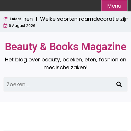
Ga
Menu
naar
sch wonen |
Welke soorten raamdecoratie zijn er? 
de
Latest
6 August 2026
inhoud
Beauty & Books Magazine
Het blog over beauty, boeken, eten, fashion en
medische zaken!
Zoeken
naar: