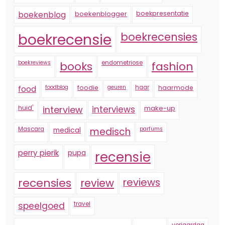
boekenblogger
boekpresentatie
boekenblog
boekrecensie
boekrecensies
boekreviews
endometriose
fashion
books
foodblog
foodie
geuren
haar
haarmode
food
huid'
interview
interviews
make-up
Mascara
medical
medisch
parfums
perry pierik
pupa
recensie
recensies
reviews
review
speelgoed
travel