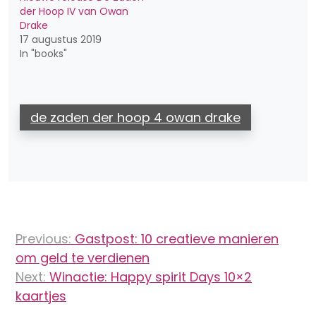
der Hoop IV van Owan
Drake
17 augustus 2019
In "books"
de zaden der hoop 4 owan drake
Bericht
Previous:
Gastpost: 10 creatieve manieren
navigatie
om geld te verdienen
Next:
Winactie: Happy spirit Days 10×2
kaartjes