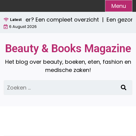
Ga
Menu
naar
e zijn er? Een compleet overzicht |
Een gezond o
de
Latest
6 August 2026
inhoud
Beauty & Books Magazine
Het blog over beauty, boeken, eten, fashion en
medische zaken!
Zoeken
naar: