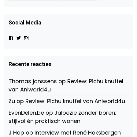
Social Media
Bekijk
Bekijk
Bekijk
het
het
het
profiel
profiel
profiel
van
van
van
Virtual-
beautynl
beautyandbooksmagazine
Beauty-
op
op
Recente reacties
147775071915783/?
Twitter
Instagram
fref=ts
op
Thomas janssens
op
Review: Pichu knuffel
Facebook
van Aniworld4u
Zu
op
Review: Pichu knuffel van Aniworld4u
EvenDelen.be
op
Jaloezie zonder boren:
stijlvol én praktisch wonen
J Hop
op
Interview met René Hoksbergen