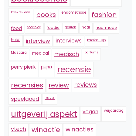
boekreviews
endometriose
fashion
books
foodblog
foodie
geuren
haar
haarmode
food
huid'
interview
interviews
make-up
Mascara
medical
medisch
parfums
perry pierik
pupa
recensie
recensies
reviews
review
speelgoed
travel
vegan
verjaardag
uitgeverij aspekt
vtech
winactie
winacties