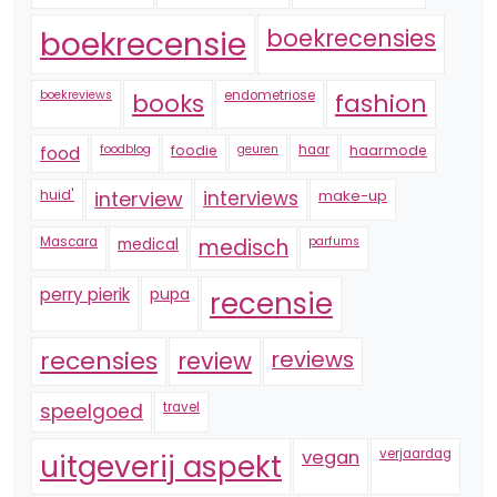
boekrecensie
boekrecensies
boekreviews
endometriose
fashion
books
foodblog
foodie
geuren
haar
haarmode
food
huid'
interview
interviews
make-up
Mascara
medical
medisch
parfums
perry pierik
pupa
recensie
recensies
reviews
review
speelgoed
travel
vegan
verjaardag
uitgeverij aspekt