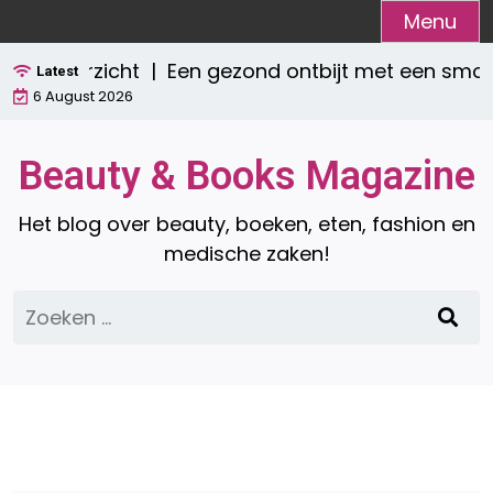
Ga
Menu
naar
 overzicht |
Een gezond ontbijt met een smoothi
de
Latest
6 August 2026
inhoud
Beauty & Books Magazine
Het blog over beauty, boeken, eten, fashion en
medische zaken!
Zoeken
naar: