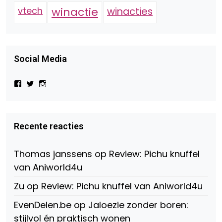
vtech
winactie
winacties
Social Media
Bekijk
Bekijk
Bekijk
het
het
het
profiel
profiel
profiel
van
van
van
Virtual-
beautynl
beautyandbooksmagazine
Beauty-
op
op
Recente reacties
147775071915783/?
Twitter
Instagram
fref=ts
op
Thomas janssens
op
Review: Pichu knuffel
Facebook
van Aniworld4u
Zu
op
Review: Pichu knuffel van Aniworld4u
EvenDelen.be
op
Jaloezie zonder boren:
stijlvol én praktisch wonen