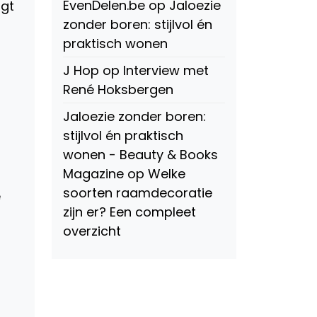
EvenDelen.be
op
Jaloezie
igt
zonder boren: stijlvol én
praktisch wonen
J Hop
op
Interview met
René Hoksbergen
Jaloezie zonder boren:
stijlvol én praktisch
wonen - Beauty & Books
Magazine
op
Welke
soorten raamdecoratie
e
zijn er? Een compleet
overzicht