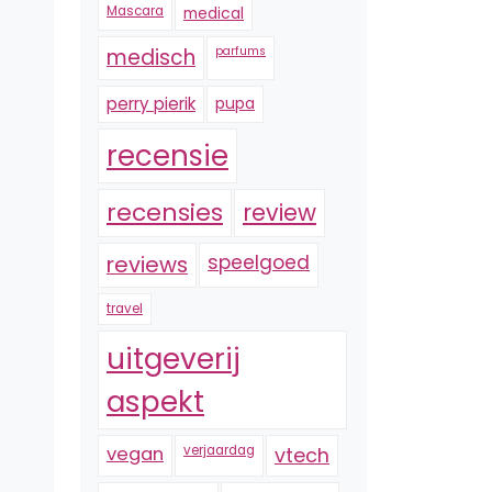
Mascara
medical
medisch
parfums
perry pierik
pupa
recensie
recensies
review
reviews
speelgoed
travel
uitgeverij
aspekt
vegan
verjaardag
vtech