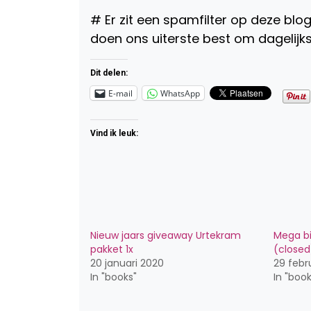
# Er zit een spamfilter op deze blog 
doen ons uiterste best om dagelijks 
Dit delen:
E-mail
WhatsApp
Vind ik leuk:
Nieuw jaars giveaway Urtekram
Mega bi
pakket 1x
(closed
20 januari 2020
29 febr
In "books"
In "book