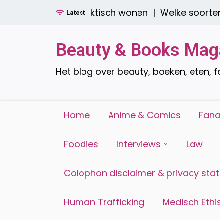
Ga
: stijlvol én praktisch wonen |
Welke soorten raam
Latest
naar
de
inhoud
Beauty & Books Mag
Het blog over beauty, boeken, eten, 
Home
Anime & Comics
Fana
Foodies
Interviews
Law
Colophon disclaimer & privacy sta
Human Trafficking
Medisch Ethis