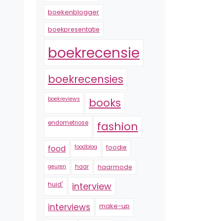
boekenblogger
boekpresentatie
boekrecensie
boekrecensies
boekreviews
books
endometriose
fashion
foodblog
foodie
food
geuren
haar
haarmode
huid'
interview
interviews
make-up