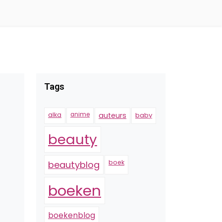
Tags
alka
anime
auteurs
baby
beauty
boek
beautyblog
boeken
boekenblog