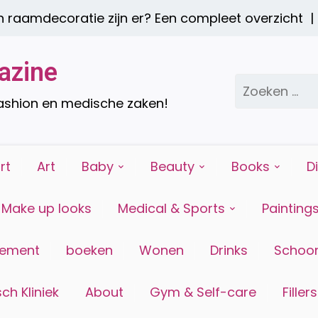
decoratie zijn er? Een compleet overzicht |
Een 
azine
Zoeken
naar:
fashion en medische zaken!
rt
Art
Baby
Beauty
Books
D
Make up looks
Medical & Sports
Painting
tement
boeken
Wonen
Drinks
Schoon
ch Kliniek
About
Gym & Self-care
Fillers