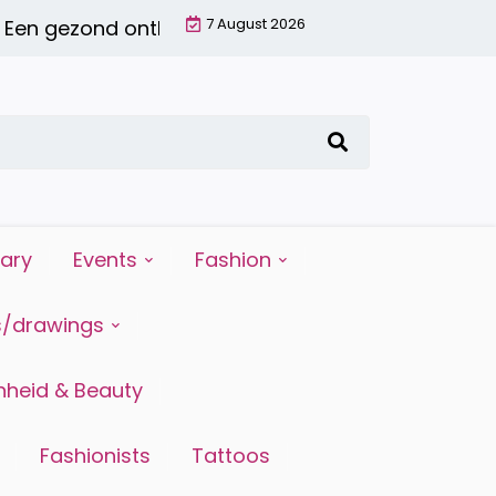
7 August 2026
gezond ontbijt met een smoothie: waarom het de
iary
Events
Fashion
s/drawings
heid & Beauty
Fashionists
Tattoos