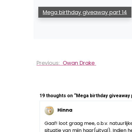
Mega birthday giveaway part 14
Bericht
Previous:
Owan Drake
navigatie
19 thoughts on “
Mega birthday giveaway p
Hinna
Gaaf! loot graag mee, o.b.v. natuurlij
situatie van mijn haar(uitval). Indien he