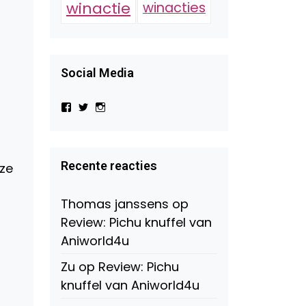
winactie
winacties
Social Media
Bekijk
Bekijk
Bekijk
het
het
het
profiel
profiel
profiel
van
van
van
Virtual-
beautynl
beautyandbooksmagazine
Beauty-
op
op
Recente reacties
uze
147775071915783/?
Twitter
Instagram
fref=ts
op
Thomas janssens
op
Facebook
Review: Pichu knuffel van
Aniworld4u
Zu
op
Review: Pichu
knuffel van Aniworld4u