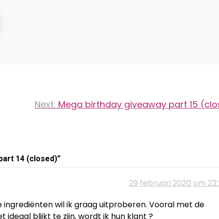
Next:
Mega birthday giveaway part 15 (cl
art 14 (closed)
”
29 februari 2020 om 23:
ke ingrediënten wil ik graag uitproberen. Vooral met de
t ideaal blijkt te zijn, wordt ik hun klant ?