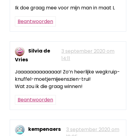
Ik doe graag mee voor mijn man in maat L
Beantwoorden
Silvia de
3 september 2020 om
14:11
Vries
Jaaaaaaaaaaaaaa! Zo’n heerlijke wegkruip-
knuffel-moetjemijeenszien-trui!
Wat zou ik die graag winnen!
Beantwoorden
kempenaers
3 september 2020 om