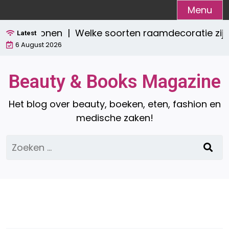
Ga
Menu
naar
sch wonen |
Welke soorten raamdecoratie zijn er? 
de
Latest
6 August 2026
inhoud
Beauty & Books Magazine
Het blog over beauty, boeken, eten, fashion en
medische zaken!
Zoeken
naar: