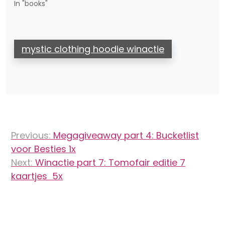
In "books"
mystic clothing hoodie winactie
Bericht
Previous:
Megagiveaway part 4: Bucketlist
navigatie
voor Besties 1x
Next:
Winactie part 7: Tomofair editie 7
kaartjes 5x