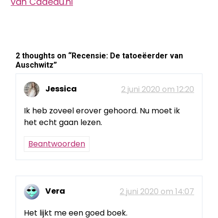
van Cadeau.nl
2 thoughts on “
Recensie: De tatoeëerder van
Auschwitz
”
Jessica
2 juni 2020 om 12:20
Ik heb zoveel erover gehoord. Nu moet ik
het echt gaan lezen.
Beantwoorden
Vera
2 juni 2020 om 14:07
Het lijkt me een goed boek.