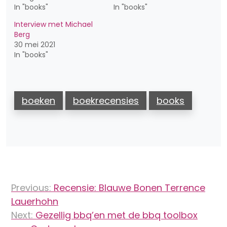
In "books"
In "books"
Interview met Michael
Berg
30 mei 2021
In "books"
boeken
boekrecensies
books
Bericht
Previous:
Recensie: Blauwe Bonen Terrence
navigatie
Lauerhohn
Next:
Gezellig bbq’en met de bbq toolbox