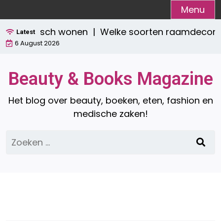
Ga
Menu
naar
én praktisch wonen |
Welke soorten raamdecoratie z
de
Latest
6 August 2026
inhoud
Beauty & Books Magazine
Het blog over beauty, boeken, eten, fashion en
medische zaken!
Zoeken
naar: