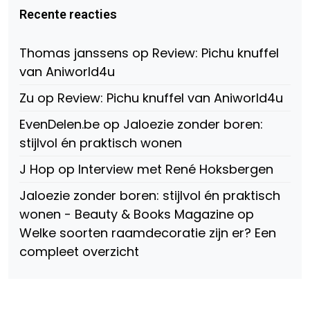
Beauty-
op
op
Recente reacties
147775071915783/?
Twitter
Instagram
fref=ts
op
Thomas janssens
op
Review: Pichu knuffel
Facebook
van Aniworld4u
Zu
op
Review: Pichu knuffel van Aniworld4u
EvenDelen.be
op
Jaloezie zonder boren:
stijlvol én praktisch wonen
J Hop
op
Interview met René Hoksbergen
Jaloezie zonder boren: stijlvol én praktisch
wonen - Beauty & Books Magazine
op
Welke soorten raamdecoratie zijn er? Een
compleet overzicht