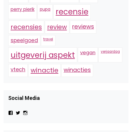
perry pierik
pupa
recensie
recensies
reviews
review
speelgoed
travel
vegan
verjaardag
uitgeverij aspekt
vtech
winactie
winacties
Social Media
Bekijk
Bekijk
Bekijk
het
het
het
profiel
profiel
profiel
van
van
van
Virtual-
beautynl
beautyandbooksmagazine