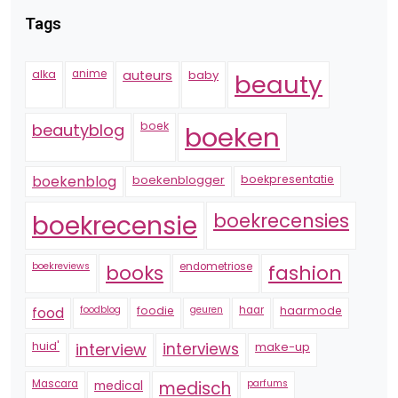
Tags
alka
anime
auteurs
baby
beauty
boek
beautyblog
boeken
boekenblogger
boekpresentatie
boekenblog
boekrecensie
boekrecensies
boekreviews
endometriose
fashion
books
foodblog
foodie
geuren
haar
haarmode
food
huid'
interview
interviews
make-up
Mascara
medical
medisch
parfums